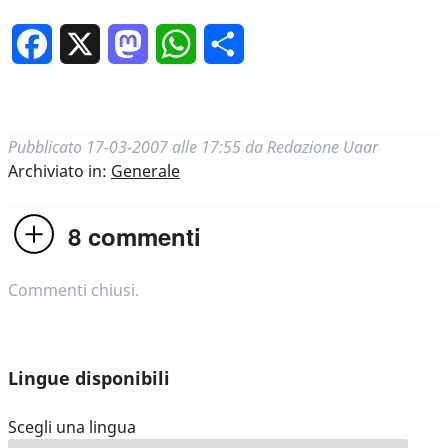
Facebook
X
Mastodon
WhatsApp
Condividi
Pubblicato
17-03-2007 alle 17:55
da
Redazione Uaar
Archiviato in:
Generale
8
commenti
Commenti chiusi.
Lingue disponibili
Scegli una lingua