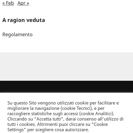
« Feb
Apr »
A ragion veduta
Regolamento
Su questo Sito vengono utilizzati cookie per facilitare e
migliorare la navigazione (cookie Tecnici), e per
raccogliere statistiche sugli accessi (cookie Analitici).
Cliccando su “Accetta tutti”, darai consenso all'utilizzo di
Dove non indicato altrimenti quest’opera è distribuita con Licenza
tutti i cookies. Altrimenti puoi cliccare su "Cookie
Creative Commons Attribuzione - Non commerciale - Non opere derivate 2.5 Italia
Settings" per scegliere cosa autorizzare.