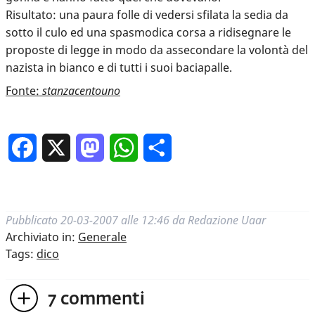
Risultato: una paura folle di vedersi sfilata la sedia da
sotto il culo ed una spasmodica corsa a ridisegnare le
proposte di legge in modo da assecondare la volontà del
nazista in bianco e di tutti i suoi baciapalle.
Fonte:
stanzacentouno
Facebook
X
Mastodon
WhatsApp
Condividi
Pubblicato
20-03-2007 alle 12:46
da
Redazione Uaar
Archiviato in:
Generale
Tags:
dico
7
commenti