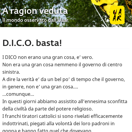
A ragion veduta
Il mondo osservato dall’Uaar
D.I.C.O. basta!
I DICO non erano una gran cosa, e’ vero.
Non era una gran cosa nemmeno il governo di centro
sinistra.
A dire la verità e’ da un bel po’ di tempo che il governo,
in genere, non e’ una gran cosa….
…comunque…
In questi giorni abbiamo assistito all’ennesima sconfitta
della civiltà da parte del potere religioso.
I franchi tiratori cattolici si sono rivelati efficacemente
indottrinati, piegati alla volontà dei loro padroni in
gonna e hanno fatto quel che dovevano.