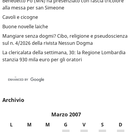
Benedetto Po (MN) ha presenziato con fascia tricolore
alla messa per san Simeone
Cavoli e cicogne
Buone novelle laiche
Mangiare senza dogmi? Cibo, religione e pseudoscienza
sul n. 4/2026 della rivista Nessun Dogma
La clericalata della settimana, 30: la Regione Lombardia
stanzia 930 mila euro per gli oratori
Archivio
Marzo 2007
L
M
M
G
V
S
D