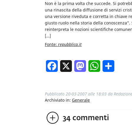
Non è la prima volta che succede. Si potrebb
una rinascita della diffusione di servizi cri
una versione riveduta e corretta in chiave rel
giusto ruolo nella storia della conoscenza”.
reinterpreta le nozioni scientifiche comunem
[…]
Fonte:
repubblica.it
Facebook
X
Mastodon
WhatsApp
Condivi
Pubblicato
20-03-2007 alle 18:03
da
Redazion
Archiviato in:
Generale
34
commenti