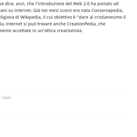
e dire, anzi, che l’introduzione del Web 2.0 ha portato ad
stiani su internet. Già nei mesi scorsi era nata Conservapedia,
igiosa di Wikipedia, il cui obiettivo è “dare al cristianesimo il
 Su internet si può trovare anche CreationPedia, che
ente accettate in un’ottica creazionista.
di
e Uaar