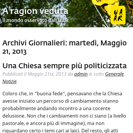
A ragion veduta
Il mondo osservato dall’Uaar
Archivi Giornalieri:
martedì, Maggio
21, 2013
Una Chiesa sempre più politicizzata
Pubblicati il
Maggio 21st, 2013
da
admin
sotto
Generale
,
&
Notizie
.
Coloro che, in “buona fede”, pensavano che la Chiesa
avesse iniziato un percorso di cambiamento stanno
probabilmente andando incontro a una cocente
delusione. Non che i cambiamenti non ci siano (a livello
pastorale, e ancora più di immagine), ma non
riguardano certo i temi cari ai laici. Del resto, gli atti