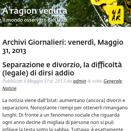
A ragion veduta
Il mondo osservato dall’Uaar
Archivi Giornalieri:
venerdì, Maggio
31, 2013
Separazione e divorzio, la difficoltà
(legale) di dirsi addio
Pubblicati il
Maggio 31st, 2013
da
admin
sotto
Generale
,
&
Notizie
.
La notizia viene dall’Istat: aumentano (ancora) divorzi e
separazioni. Nonostante i tempi per ottenerli rimangano
lunghi. Di fronte a un fenomeno sociale che riguarda
ogni anno decine di migliaia di persone non si può
infilare la testa sotto la sabbia. Tuttavia, è esattamente