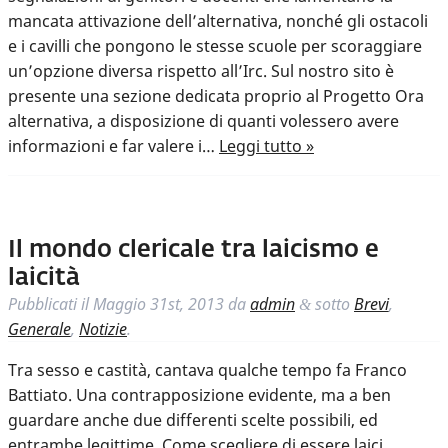
mancata attivazione dell’alternativa, nonché gli ostacoli
e i cavilli che pongono le stesse scuole per scoraggiare
un’opzione diversa rispetto all’Irc. Sul nostro sito è
presente una sezione dedicata proprio al Progetto Ora
alternativa, a disposizione di quanti volessero avere
informazioni e far valere i…
Leggi tutto »
Il mondo clericale tra laicismo e
laicità
Pubblicati il
Maggio 31st, 2013
da
admin
sotto
Brevi
,
&
Generale
,
Notizie
.
Tra sesso e castità, cantava qualche tempo fa Franco
Battiato. Una contrapposizione evidente, ma a ben
guardare anche due differenti scelte possibili, ed
entrambe legittime. Come scegliere di essere laici,