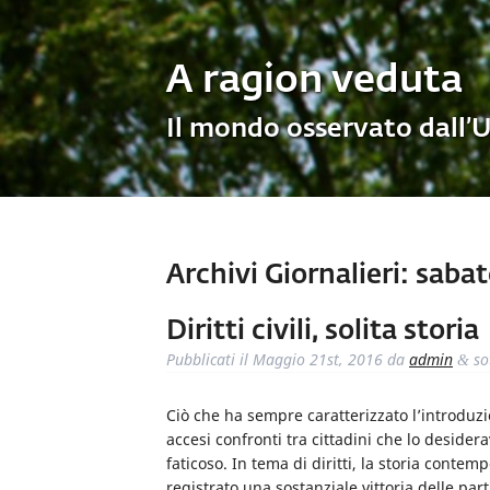
A ragion veduta
Il mondo osservato dall’
Archivi Giornalieri:
sabato
Diritti civili, solita storia
Pubblicati il
Maggio 21st, 2016
da
admin
so
&
Ciò che ha sempre caratterizzato l’introduzio
accesi confronti tra cittadini che lo desider
faticoso. In tema di diritti, la storia con
registrato una sostanziale vittoria delle part