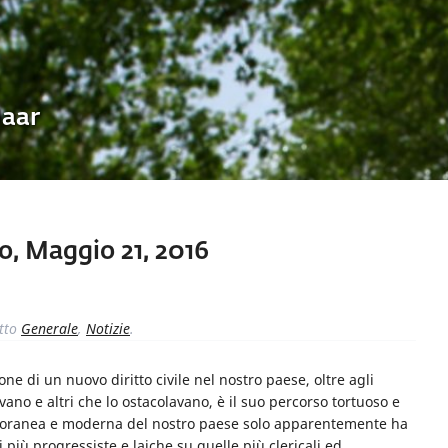
Uaar
, Maggio 21, 2016
tto
Generale
,
Notizie
.
ne di un nuovo diritto civile nel nostro paese, oltre agli
avano e altri che lo ostacolavano, è il suo percorso tortuoso e
temporanea e moderna del nostro paese solo apparentemente ha
i più progressiste e laiche su quelle più clericali ed