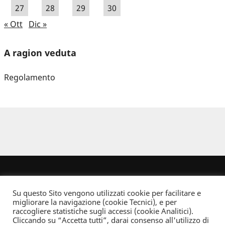
27
28
29
30
« Ott
Dic »
A ragion veduta
Regolamento
Su questo Sito vengono utilizzati cookie per facilitare e
migliorare la navigazione (cookie Tecnici), e per
raccogliere statistiche sugli accessi (cookie Analitici).
Cliccando su “Accetta tutti”, darai consenso all'utilizzo di
Dove non indicato altrimenti quest’opera è distribuita con Licenza