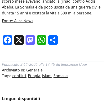
scorso mese avevano lanciato la ‘jihad’ contro Addis
Abeba. La Somalia è da poco uscita da una guerra civile
durata 15 anni e costata la vita a 500 mila persone.
Fonte: Alice News
Facebook
X
Mastodon
WhatsApp
Condividi
Pubblicato
3-11-2006 alle 17:45
da
Redazione Uaar
Archiviato in:
Generale
Tags:
conflitti
,
Etiopia
,
islam
,
Somalia
Lingue disponibili