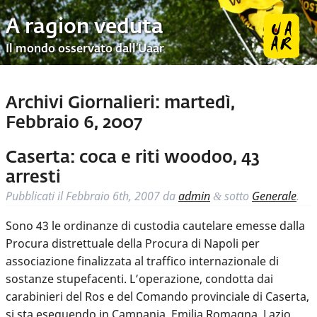
A ragion veduta
Il mondo osservato dall’Uaar
Archivi Giornalieri:
martedì,
Febbraio 6, 2007
Caserta: coca e riti woodoo, 43
arresti
Pubblicati il
Febbraio 6th, 2007
da
admin
sotto
Generale
.
&
Sono 43 le ordinanze di custodia cautelare emesse dalla
Procura distrettuale della Procura di Napoli per
associazione finalizzata al traffico internazionale di
sostanze stupefacenti. L’operazione, condotta dai
carabinieri del Ros e del Comando provinciale di Caserta,
si sta eseguendo in Campania, Emilia Romagna, Lazio,