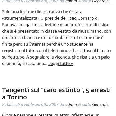
Pubblicati il
Febbraio 6th, 2007
da
admin
sotto
Generale
.
&
Solo una lezione dimostrativa che è stata
«strumentalizzata». Il preside del liceo Cornaro di
Padova spiega così la lezione di un professore di fisica
che si è presentato in classe vestito da musulmano, con
una tunica bianca e un turbante nero. Lezione che è
finita però su Internet perché uno studente ha
registrato il tutto con il telefonino e ha diffuso il filmato
su Youtube. A segnalare la vicenda, che risale a un paio
di anni fa, è stata una…
Leggi tutto »
Tangenti sul “caro estinto”, 5 arresti
a Torino
Pubblicati il
Febbraio 6th, 2007
da
admin
sotto
Generale
.
&
Cinque persone arrestate, quattro infermieri e un