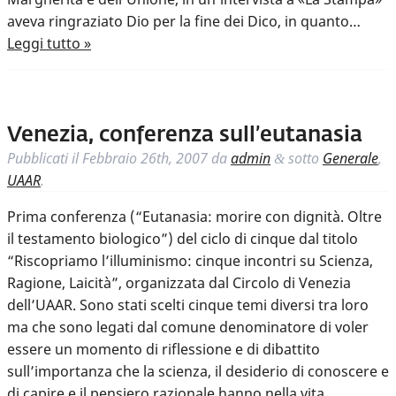
aveva ringraziato Dio per la fine dei Dico, in quanto…
Leggi tutto »
Venezia, conferenza sull’eutanasia
Pubblicati il
Febbraio 26th, 2007
da
admin
sotto
Generale
,
&
UAAR
.
Prima conferenza (“Eutanasia: morire con dignità. Oltre
il testamento biologico”) del ciclo di cinque dal titolo
“Riscopriamo l’illuminismo: cinque incontri su Scienza,
Ragione, Laicità”, organizzata dal Circolo di Venezia
dell’UAAR. Sono stati scelti cinque temi diversi tra loro
ma che sono legati dal comune denominatore di voler
essere un momento di riflessione e di dibattito
sull’importanza che la scienza, il desiderio di conoscere e
di capire e il pensiero razionale hanno nella vita