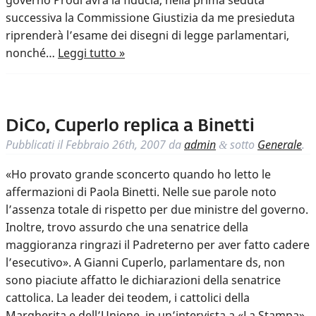
governo Prodi avrà la fiducia, nella prima seduta
successiva la Commissione Giustizia da me presieduta
riprenderà l’esame dei disegni di legge parlamentari,
nonché…
Leggi tutto »
DiCo, Cuperlo replica a Binetti
Pubblicati il
Febbraio 26th, 2007
da
admin
sotto
Generale
.
&
«Ho provato grande sconcerto quando ho letto le
affermazioni di Paola Binetti. Nelle sue parole noto
l’assenza totale di rispetto per due ministre del governo.
Inoltre, trovo assurdo che una senatrice della
maggioranza ringrazi il Padreterno per aver fatto cadere
l’esecutivo». A Gianni Cuperlo, parlamentare ds, non
sono piaciute affatto le dichiarazioni della senatrice
cattolica. La leader dei teodem, i cattolici della
Margherita e dell’Unione, in un’intervista a «La Stampa»