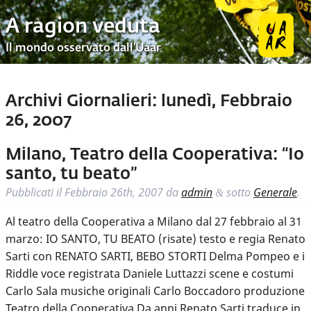
A ragion veduta
Il mondo osservato dall’Uaar
Archivi Giornalieri:
lunedì, Febbraio
26, 2007
Milano, Teatro della Cooperativa: “Io
santo, tu beato”
Pubblicati il
Febbraio 26th, 2007
da
admin
sotto
Generale
.
&
Al teatro della Cooperativa a Milano dal 27 febbraio al 31
marzo: IO SANTO, TU BEATO (risate) testo e regia Renato
Sarti con RENATO SARTI, BEBO STORTI Delma Pompeo e i
Riddle voce registrata Daniele Luttazzi scene e costumi
Carlo Sala musiche originali Carlo Boccadoro produzione
Teatro della Cooperativa Da anni Renato Sarti traduce in