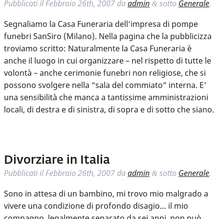
Pubblicati il
Febbraio 26th, 2007
da
admin
sotto
Generale
.
&
Segnaliamo la Casa Funeraria dell’impresa di pompe
funebri SanSiro (Milano). Nella pagina che la pubblicizza
troviamo scritto: Naturalmente la Casa Funeraria è
anche il luogo in cui organizzare – nel rispetto di tutte le
volontà – anche cerimonie funebri non religiose, che si
possono svolgere nella “sala del commiato” interna. E’
una sensibilità che manca a tantissime amministrazioni
locali, di destra e di sinistra, di sopra e di sotto che siano.
Divorziare in Italia
Pubblicati il
Febbraio 26th, 2007
da
admin
sotto
Generale
.
&
Sono in attesa di un bambino, mi trovo mio malgrado a
vivere una condizione di profondo disagio… il mio
compagno, legalmente separato da sei anni, non può