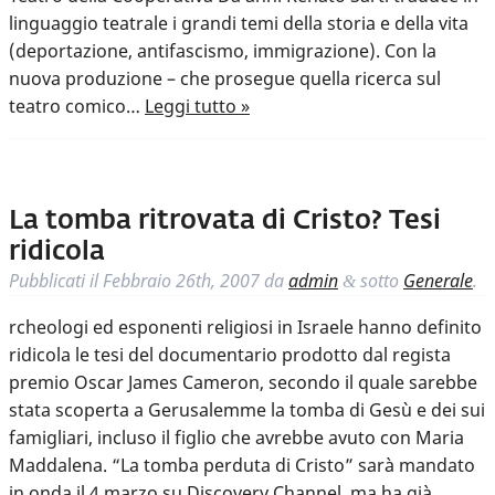
linguaggio teatrale i grandi temi della storia e della vita
(deportazione, antifascismo, immigrazione). Con la
nuova produzione – che prosegue quella ricerca sul
teatro comico…
Leggi tutto »
La tomba ritrovata di Cristo? Tesi
ridicola
Pubblicati il
Febbraio 26th, 2007
da
admin
sotto
Generale
.
&
rcheologi ed esponenti religiosi in Israele hanno definito
ridicola le tesi del documentario prodotto dal regista
premio Oscar James Cameron, secondo il quale sarebbe
stata scoperta a Gerusalemme la tomba di Gesù e dei sui
famigliari, incluso il figlio che avrebbe avuto con Maria
Maddalena. “La tomba perduta di Cristo” sarà mandato
in onda il 4 marzo su Discovery Channel, ma ha già