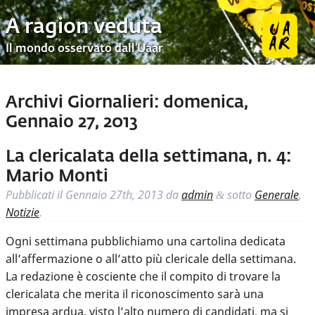
A ragion veduta
Il mondo osservato dall’Uaar
Archivi Giornalieri:
domenica,
Gennaio 27, 2013
La clericalata della settimana, n. 4:
Mario Monti
Pubblicati il
Gennaio 27th, 2013
da
admin
sotto
Generale
,
&
Notizie
.
Ogni settimana pubblichiamo una cartolina dedicata
all’affermazione o all’atto più clericale della settimana.
La redazione è cosciente che il compito di trovare la
clericalata che merita il riconoscimento sarà una
impresa ardua, visto l’alto numero di candidati, ma si