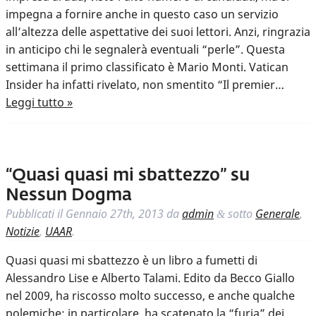
impegna a fornire anche in questo caso un servizio
all’altezza delle aspettative dei suoi lettori. Anzi, ringrazia
in anticipo chi le segnalerà eventuali “perle”. Questa
settimana il primo classificato è Mario Monti. Vatican
Insider ha infatti rivelato, non smentito “Il premier…
Leggi tutto »
“Quasi quasi mi sbattezzo” su
Nessun Dogma
Pubblicati il
Gennaio 27th, 2013
da
admin
sotto
Generale
,
&
Notizie
,
UAAR
.
Quasi quasi mi sbattezzo è un libro a fumetti di
Alessandro Lise e Alberto Talami. Edito da Becco Giallo
nel 2009, ha riscosso molto successo, e anche qualche
polemiche: in particolare, ha scatenato la “furia” dei