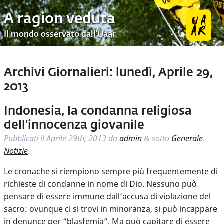
A ragion veduta
Il mondo osservato dall’Uaar
Archivi Giornalieri:
lunedì, Aprile 29,
2013
Indonesia, la condanna religiosa
dell’innocenza giovanile
Pubblicati il
Aprile 29th, 2013
da
admin
sotto
Generale
,
&
Notizie
.
Le cronache si riempiono sempre più frequentemente di
richieste di condanne in nome di Dio. Nessuno può
pensare di essere immune dall’accusa di violazione del
sacro: ovunque ci si trovi in minoranza, si può incappare
in denunce per “blasfemia”. Ma può capitare di essere