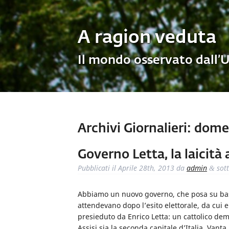
A ragion veduta
Il mondo osservato dall’
Archivi Giornalieri:
domeni
Governo Letta, la laicità
Pubblicati il
Aprile 28th, 2013
da
admin
sot
&
Abbiamo un nuovo governo, che posa su basi a
attendevano dopo l’esito elettorale, da cui
presieduto da Enrico Letta: un cattolico de
Assisi sia la seconda capitale d’Italia. Vanta