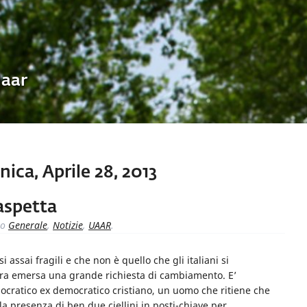
Uaar
ca, Aprile 28, 2013
 aspetta
to
Generale
,
Notizie
,
UAAR
.
ssai fragili e che non è quello che gli italiani si
 era emersa una grande richiesta di cambiamento. E’
mocratico ex democratico cristiano, un uomo che ritiene che
 la presenza di ben due ciellini in posti-chiave per