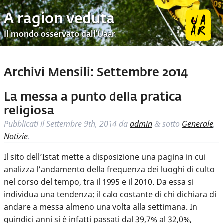
A ragion veduta
Il mondo osservato dall’Uaar
Archivi Mensili:
Settembre 2014
La messa a punto della pratica
religiosa
Pubblicati il
Settembre 9th, 2014
da
admin
sotto
Generale
,
&
Notizie
.
Il sito dell’Istat mette a disposizione una pagina in cui
analizza l’andamento della frequenza dei luoghi di culto
nel corso del tempo, tra il 1995 e il 2010. Da essa si
individua una tendenza: il calo costante di chi dichiara di
andare a messa almeno una volta alla settimana. In
quindici anni si è infatti passati dal 39,7% al 32,0%,