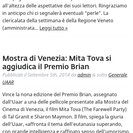
all’altezza delle aspettative dei suoi lettori. Ringraziamo
in anticipo chi ci segnalerà eventuali “perle”. La
clericalata della settimana è della Regione Veneto
(amministrata…
Leggi tutto »
Mostra di Venezia: Mita Tova si
aggiudica il Premio Brian
Pubblicati il
Settembre 5th, 2014
da
admin
sotto
Generale
,
&
UAAR
.
Vince la nona edizione del Premio Brian, assegnato
dall’Uaar a una delle pellicole presentate alla Mostra del
Cinema di Venezia, il film Mita Tova (The Farewell Party)
di Tal Granit e Sharon Maymon. Il film, spiega la giuria
dell’Uaar, «affronta il tema dell’eutanasia superando,
con grande intelligenza e raffinato senso dell’umorismo,