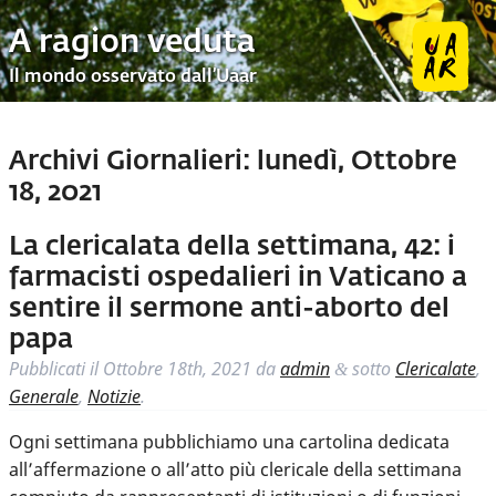
A ragion veduta
Il mondo osservato dall’Uaar
Archivi Giornalieri:
lunedì, Ottobre
18, 2021
La clericalata della settimana, 42: i
farmacisti ospedalieri in Vaticano a
sentire il sermone anti-aborto del
papa
Pubblicati il
Ottobre 18th, 2021
da
admin
sotto
Clericalate
,
&
Generale
,
Notizie
.
Ogni settimana pubblichiamo una cartolina dedicata
all’affermazione o all’atto più clericale della settimana