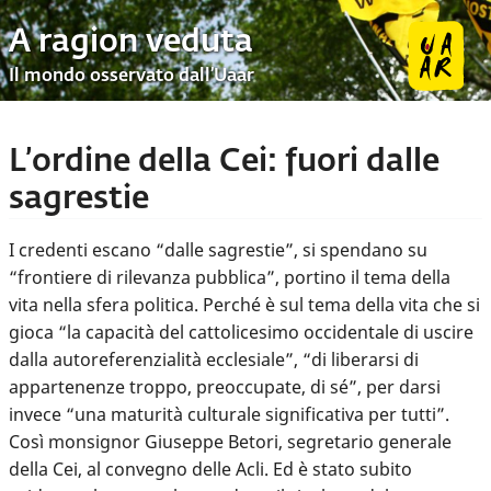
A ragion veduta
Il mondo osservato dall’Uaar
L’ordine della Cei: fuori dalle
sagrestie
I credenti escano “dalle sagrestie”, si spendano su
“frontiere di rilevanza pubblica”, portino il tema della
vita nella sfera politica. Perché è sul tema della vita che si
gioca “la capacità del cattolicesimo occidentale di uscire
dalla autoreferenzialità ecclesiale”, “di liberarsi di
appartenenze troppo, preoccupate, di sé”, per darsi
invece “una maturità culturale significativa per tutti”.
Così monsignor Giuseppe Betori, segretario generale
della Cei, al convegno delle Acli. Ed è stato subito