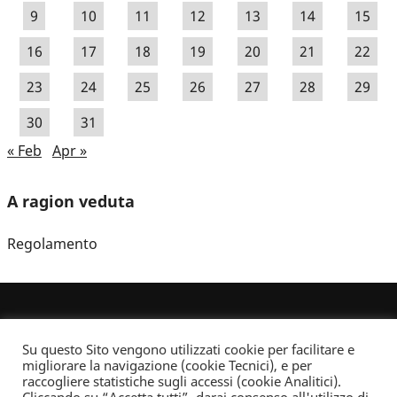
9
10
11
12
13
14
15
16
17
18
19
20
21
22
23
24
25
26
27
28
29
30
31
« Feb
Apr »
A ragion veduta
Regolamento
Su questo Sito vengono utilizzati cookie per facilitare e
migliorare la navigazione (cookie Tecnici), e per
raccogliere statistiche sugli accessi (cookie Analitici).