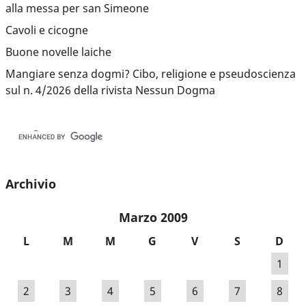
alla messa per san Simeone
Cavoli e cicogne
Buone novelle laiche
Mangiare senza dogmi? Cibo, religione e pseudoscienza
sul n. 4/2026 della rivista Nessun Dogma
Archivio
Marzo 2009
L
M
M
G
V
S
D
1
2
3
4
5
6
7
8