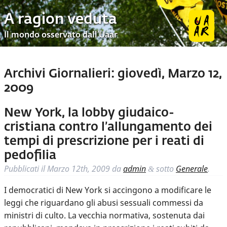
A ragion veduta
Il mondo osservato dall’Uaar
Archivi Giornalieri:
giovedì, Marzo 12,
2009
New York, la lobby giudaico-
cristiana contro l’allungamento dei
tempi di prescrizione per i reati di
pedofilia
Pubblicati il
Marzo 12th, 2009
da
admin
sotto
Generale
.
&
I democratici di New York si accingono a modificare le
leggi che riguardano gli abusi sessuali commessi da
ministri di culto. La vecchia normativa, sostenuta dai