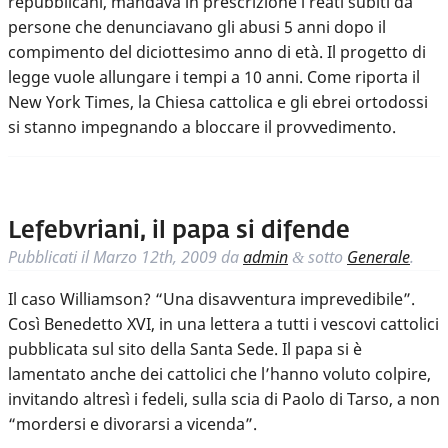
repubblicani, mandava in prescrizione i reati subiti da
persone che denunciavano gli abusi 5 anni dopo il
compimento del diciottesimo anno di età. Il progetto di
legge vuole allungare i tempi a 10 anni. Come riporta il
New York Times, la Chiesa cattolica e gli ebrei ortodossi
si stanno impegnando a bloccare il provvedimento.
Lefebvriani, il papa si difende
Pubblicati il
Marzo 12th, 2009
da
admin
sotto
Generale
.
&
Il caso Williamson? “Una disavventura imprevedibile”.
Così Benedetto XVI, in una lettera a tutti i vescovi cattolici
pubblicata sul sito della Santa Sede. Il papa si è
lamentato anche dei cattolici che l’hanno voluto colpire,
invitando altresì i fedeli, sulla scia di Paolo di Tarso, a non
“mordersi e divorarsi a vicenda”.