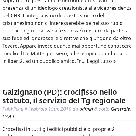
soprattutto quest’anno e nel nome di Darwin, la
presenza di un ideologo creazionista alla vicepresidenza
del CNR. L’integralismo di questo storico del
cristianesimo non ci interesserebbe se nel suo ruolo
pubblico egli riuscisse a (e volesse) mettere da parte la
sua fede ed ignorasse le direttive che giungono da oltre
Tevere. Appare invece quanto mai opportuno conoscere
meglio il De Mattei pensiero, ad esempio quando parla
in libertà, ad un pubblico amico. In…
Leggi tutto »
Galzignano (PD): crocifisso nello
statuto, il servizio del Tg regionale
Pubblicati il
Febbraio 19th, 2010
da
admin
sotto
Generale
,
&
UAAR
.
Crocefissi in tutti gli edifici pubblici e di proprietà