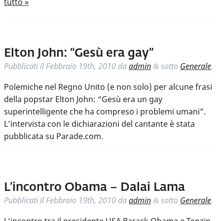
tutto »
Elton John: “Gesù era gay”
Pubblicati il
Febbraio 19th, 2010
da
admin
sotto
Generale
.
&
Polemiche nel Regno Unito (e non solo) per alcune frasi
della popstar Elton John: “Gesù era un gay
superintelligente che ha compreso i problemi umani”.
L’intervista con le dichiarazioni del cantante è stata
pubblicata su Parade.com.
L’incontro Obama – Dalai Lama
Pubblicati il
Febbraio 19th, 2010
da
admin
sotto
Generale
.
&