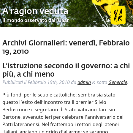
A ragion veduta
Il mondo osservato dall’Uaar
Archivi Giornalieri:
venerdì, Febbraio
19, 2010
L’istruzione secondo il governo: a chi
più, a chi meno
Pubblicati il
Febbraio 19th, 2010
da
admin
sotto
Generale
.
&
Più fondi per le scuole cattoliche: sembra sia stato
questo l’esito dell’incontro tra il premier Silvio
Berlusconi e il segretario di Stato vaticano Tarcisio
Bertone, avvenuto ieri per celebrare l’anniversario dei
Patti lateranensi. Nel frattempo i rettori degli atenei
italiani lanciano un grido d’allarme: se saranno