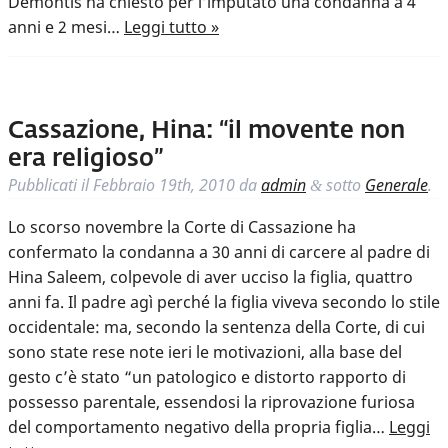
Demontis ha chiesto per l’imputato una condanna a 4
anni e 2 mesi…
Leggi tutto »
Cassazione, Hina: “il movente non
era religioso”
Pubblicati il
Febbraio 19th, 2010
da
admin
sotto
Generale
.
&
Lo scorso novembre la Corte di Cassazione ha
confermato la condanna a 30 anni di carcere al padre di
Hina Saleem, colpevole di aver ucciso la figlia, quattro
anni fa. Il padre agì perché la figlia viveva secondo lo stile
occidentale: ma, secondo la sentenza della Corte, di cui
sono state rese note ieri le motivazioni, alla base del
gesto c’è stato “un patologico e distorto rapporto di
possesso parentale, essendosi la riprovazione furiosa
del comportamento negativo della propria figlia…
Leggi