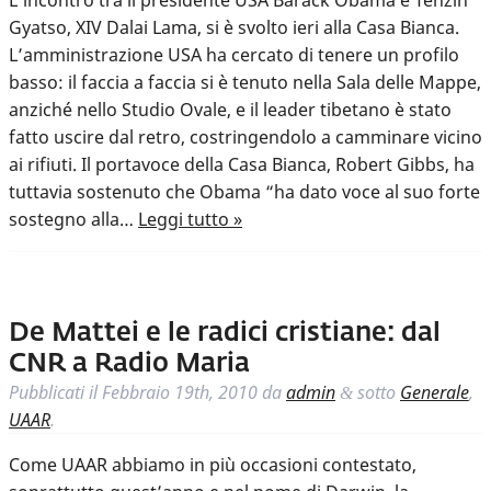
L’incontro tra il presidente USA Barack Obama e Tenzin
Gyatso, XIV Dalai Lama, si è svolto ieri alla Casa Bianca.
L’amministrazione USA ha cercato di tenere un profilo
basso: il faccia a faccia si è tenuto nella Sala delle Mappe,
anziché nello Studio Ovale, e il leader tibetano è stato
fatto uscire dal retro, costringendolo a camminare vicino
ai rifiuti. Il portavoce della Casa Bianca, Robert Gibbs, ha
tuttavia sostenuto che Obama “ha dato voce al suo forte
sostegno alla…
Leggi tutto »
De Mattei e le radici cristiane: dal
CNR a Radio Maria
Pubblicati il
Febbraio 19th, 2010
da
admin
sotto
Generale
,
&
UAAR
.
Come UAAR abbiamo in più occasioni contestato,