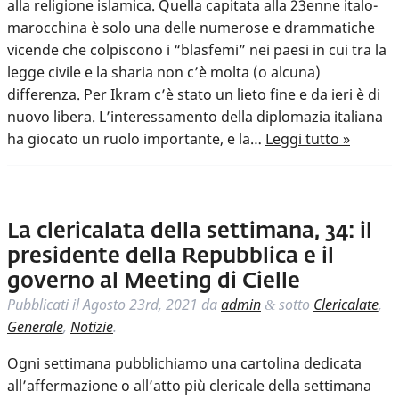
alla religione islamica. Quella capitata alla 23enne italo-
marocchina è solo una delle numerose e drammatiche
vicende che colpiscono i “blasfemi” nei paesi in cui tra la
legge civile e la sharia non c’è molta (o alcuna)
differenza. Per Ikram c’è stato un lieto fine e da ieri è di
nuovo libera. L’interessamento della diplomazia italiana
ha giocato un ruolo importante, e la…
Leggi tutto »
La clericalata della settimana, 34: il
presidente della Repubblica e il
governo al Meeting di Cielle
Pubblicati il
Agosto 23rd, 2021
da
admin
sotto
Clericalate
,
&
Generale
,
Notizie
.
Ogni settimana pubblichiamo una cartolina dedicata
all’affermazione o all’atto più clericale della settimana