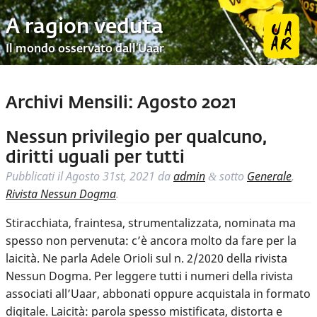
A ragion veduta
Il mondo osservato dall’Uaar
Archivi Mensili:
Agosto 2021
Nessun privilegio per qualcuno,
diritti uguali per tutti
Pubblicati il
Agosto 31st, 2021
da
admin
sotto
Generale
,
&
Rivista Nessun Dogma
.
Stiracchiata, fraintesa, strumentalizzata, nominata ma
spesso non pervenuta: c’è ancora molto da fare per la
laicità. Ne parla Adele Orioli sul n. 2/2020 della rivista
Nessun Dogma. Per leggere tutti i numeri della rivista
associati all’Uaar, abbonati oppure acquistala in formato
digitale. Laicità: parola spesso mistificata, distorta e