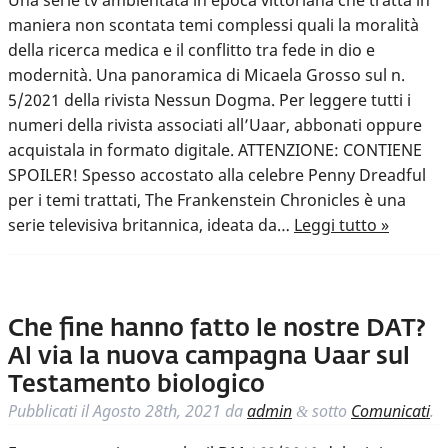
Una serie tv ambientata in epoca vittoriana che tratta in
maniera non scontata temi complessi quali la moralità
della ricerca medica e il conflitto tra fede in dio e
modernità. Una panoramica di Micaela Grosso sul n.
5/2021 della rivista Nessun Dogma. Per leggere tutti i
numeri della rivista associati all’Uaar, abbonati oppure
acquistala in formato digitale. ATTENZIONE: CONTIENE
SPOILER! Spesso accostato alla celebre Penny Dreadful
per i temi trattati, The Frankenstein Chronicles è una
serie televisiva britannica, ideata da…
Leggi tutto »
Che fine hanno fatto le nostre DAT?
Al via la nuova campagna Uaar sul
Testamento biologico
Pubblicati il
Agosto 28th, 2021
da
admin
sotto
Comunicati
.
&