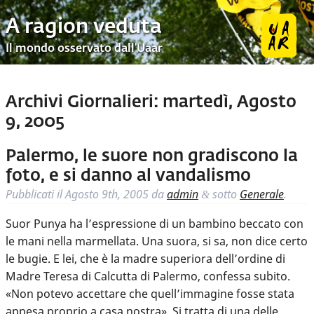
A ragion veduta
Il mondo osservato dall’Uaar
Archivi Giornalieri:
martedì, Agosto
9, 2005
Palermo, le suore non gradiscono la
foto, e si danno al vandalismo
Pubblicati il
Agosto 9th, 2005
da
admin
sotto
Generale
.
&
Suor Punya ha l’espressione di un bambino beccato con
le mani nella marmellata. Una suora, si sa, non dice certo
le bugie. E lei, che è la madre superiora dell’ordine di
Madre Teresa di Calcutta di Palermo, confessa subito.
«Non potevo accettare che quell’immagine fosse stata
appesa proprio a casa nostra». Si tratta di una delle