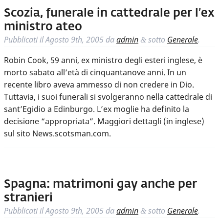
Scozia, funerale in cattedrale per l’ex
ministro ateo
Pubblicati il
Agosto 9th, 2005
da
admin
sotto
Generale
.
&
Robin Cook, 59 anni, ex ministro degli esteri inglese, è
morto sabato all’età di cinquantanove anni. In un
recente libro aveva ammesso di non credere in Dio.
Tuttavia, i suoi funerali si svolgeranno nella cattedrale di
sant’Egidio a Edinburgo. L’ex moglie ha definito la
decisione “appropriata”. Maggiori dettagli (in inglese)
sul sito News.scotsman.com.
Spagna: matrimoni gay anche per
stranieri
Pubblicati il
Agosto 9th, 2005
da
admin
sotto
Generale
.
&