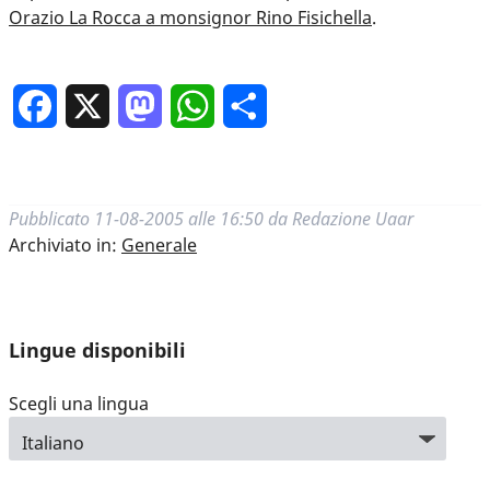
Orazio La Rocca a monsignor Rino Fisichella
.
Facebook
X
Mastodon
WhatsApp
Condividi
Pubblicato
11-08-2005 alle 16:50
da
Redazione Uaar
Archiviato in:
Generale
Lingue disponibili
Scegli una lingua