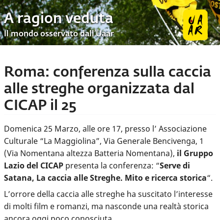
A ragion veduta
Il mondo osservato dall’Uaar
Roma: conferenza sulla caccia
alle streghe organizzata dal
CICAP il 25
Domenica 25 Marzo, alle ore 17, presso l’ Associazione
Culturale “La Maggiolina”, Via Generale Bencivenga, 1
(Via Nomentana altezza Batteria Nomentana),
il Gruppo
Lazio del CICAP
presenta la conferenza: “
Serve di
Satana, La caccia alle Streghe. Mito e ricerca storica
“.
L’orrore della caccia alle streghe ha suscitato l’interesse
di molti film e romanzi, ma nasconde una realtà storica
ancora oggi poco conosciuta.