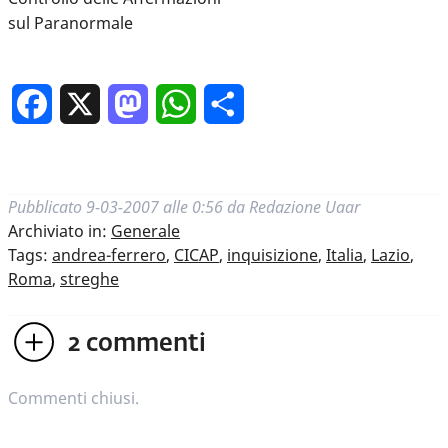
sul Paranormale
Facebook
X
Mastodon
WhatsApp
Condividi
Pubblicato
9-03-2007 alle 0:56
da
Redazione Uaar
Archiviato in:
Generale
Tags:
andrea-ferrero
,
CICAP
,
inquisizione
,
Italia
,
Lazio
,
Roma
,
streghe
2
commenti
Commenti chiusi.