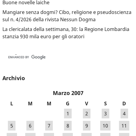
Buone novelle laiche
Mangiare senza dogmi? Cibo, religione e pseudoscienza
sul n. 4/2026 della rivista Nessun Dogma
La clericalata della settimana, 30: la Regione Lombardia
stanzia 930 mila euro per gli oratori
Archivio
Marzo 2007
L
M
M
G
V
S
D
1
2
3
4
5
6
7
8
9
10
11