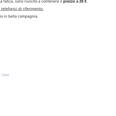
 a fatica, sono riuscito a contenere il
prezzo a 20 €
.
 telefonici di riferimento.
io in bella compagnia.
di
e Uaar