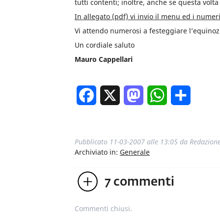
tutti contenti; inoltre, anche se questa volta
In allegato (pdf) vi invio il menu ed i numeri
Vi attendo numerosi a festeggiare l’equinoz
Un cordiale saluto
Mauro Cappellari
Facebook
X
Mastodon
WhatsApp
Condivi
Pubblicato
11-03-2007 alle 13:05
da
Redazion
Archiviato in:
Generale
7
commenti
Commenti chiusi.