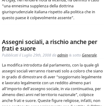
Arcigay, nel rendere nota la vicenda, ha definito il caso
“una ennesima supplenza della dottrina
giurisprudenziale italiana rispetto alla politica che in
questo paese è colpevolmente assente”.
Assegni sociali, a rischio anche per
frati e suore
Pubblicati il
Luglio 29th, 2008
da
admin
sotto
Generale
.
&
La modifica introdotta dal parlamento, con la quale gli
assegni sociali verranno riservati solo a coloro che siano
in grado di dimostrare di aver “soggiornato legalmente
e lavorato legalmente con un reddito almeno pari
all’importo dell’assegno sociale, in via continuativa, per
almeno dieci anni nel territorio nazionale”, colpisce
anche frati e suore. Queste figure religiose, infatti, non