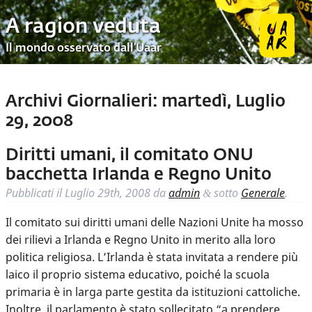
A ragion veduta
Il mondo osservato dall’Uaar
Archivi Giornalieri:
martedì, Luglio
29, 2008
Diritti umani, il comitato ONU
bacchetta Irlanda e Regno Unito
Pubblicati il
Luglio 29th, 2008
da
admin
sotto
Generale
.
&
Il comitato sui diritti umani delle Nazioni Unite ha mosso
dei rilievi a Irlanda e Regno Unito in merito alla loro
politica religiosa. L’Irlanda è stata invitata a rendere più
laico il proprio sistema educativo, poiché la scuola
primaria è in larga parte gestita da istituzioni cattoliche.
Inoltre, il parlamento è stato sollecitato “a prendere