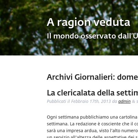
A ragion veduta
Il mondo osservato dall’
Archivi Giornalieri:
domeni
La clericalata della sett
Pubblicati il
Febbraio 17th, 2013
da
admin
s
&
Ogni settimana pubblichiamo una cartolina de
settimana. La redazione è cosciente che il c
sarà una impresa ardua, visto l’alto numero
un servizio all’altezza delle aspettative dei s