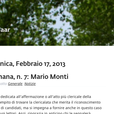
Uaar
ca, Febbraio 17, 2013
imana, n. 7: Mario Monti
otto
Generale
,
Notizie
.
dicata all’affermazione o all’atto più clericale della
ompito di trovare la clericalata che merita il riconoscimento
 di candidati, ma si impegna a fornire anche in questo caso
uoi lettori. Anzi, ringrazia in anticipo chi le segnalerà