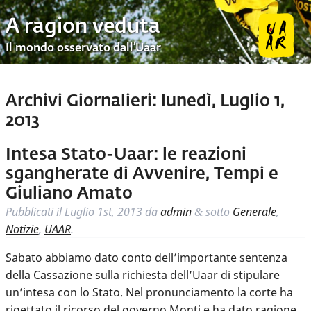
A ragion veduta
Il mondo osservato dall’Uaar
Archivi Giornalieri:
lunedì, Luglio 1,
2013
Intesa Stato-Uaar: le reazioni
sgangherate di Avvenire, Tempi e
Giuliano Amato
Pubblicati il
Luglio 1st, 2013
da
admin
sotto
Generale
,
&
Notizie
,
UAAR
.
Sabato abbiamo dato conto dell’importante sentenza
della Cassazione sulla richiesta dell’Uaar di stipulare
un’intesa con lo Stato. Nel pronunciamento la corte ha
rigettato il ricorso del governo Monti e ha dato ragione