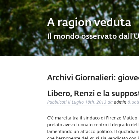
A ragion veduta
Il mondo osservato dall’
Archivi Giornalieri:
gioved
Libero, Renzi e la suppos
Pubblicati il
Luglio 18th, 2013
da
admin
sot
&
C’è maretta tra il sindaco di Firenze Matteo 
prelato aveva tuonato contro il degrado della
lamentando un attacco politico. Il quotidian
che l’esponente del Pd si sia vendicato con