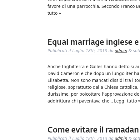
favore di una parrocchia. Secondo Franco 
tutto »
Equal marriage inglese e 
Pubblicati il
Luglio 18th, 2013
da
admin
sot
&
Anche Inghilterra e Galles hanno detto sì a
David Cameron e che dopo un lungo iter ha ot
Elisabetta. Non sono mancati dissidi tra i to
religiose, soprattutto dalla Chiesa cattoli
durissime, per boicottare l’approvazione dell
addirittura chi paventava che…
Leggi tutto 
Come evitare il ramadan 
Pubblicati il
Luglio 18th, 2013
da
admin
sot
&