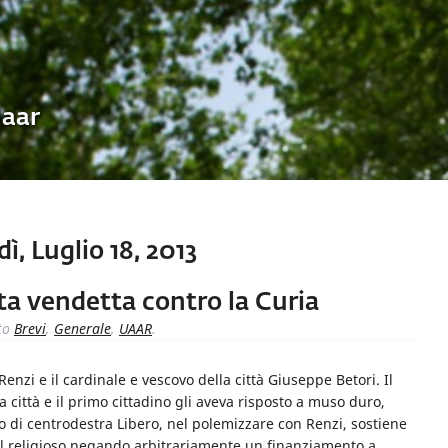
Uaar
ì, Luglio 18, 2013
ta vendetta contro la Curia
to
Brevi
,
Generale
,
UAAR
.
Renzi e il cardinale e vescovo della città Giuseppe Betori. Il
 città e il primo cittadino gli aveva risposto a muso duro,
o di centrodestra Libero, nel polemizzare con Renzi, sostiene
 il religioso negando arbitrariamente un finanziamento a