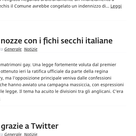
Bechis il Comune avrebbe congelato un indennizzo di…
Leggi
nozze con i fichi secchi italiane
to
Generale
,
Notizie
.
i matrimoni gay. Una legge fortemente voluta dal premier
tenuto ieri la ratifica ufficiale da parte della regina
ry, ma l’opposizione principale veniva dalle confessioni
ca, che hanno avviato una campagna massiccia, con espressioni
e legge. Il tema ha acuito le divisioni tra gli anglicani. C’era
»
grazie a Twitter
to
Generale
,
Notizie
.