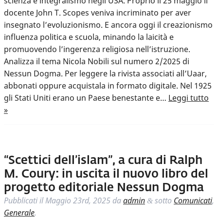
scienza e integralismo negli USA. Proprio il 25 maggio il
docente John T. Scopes veniva incriminato per aver
insegnato l’evoluzionismo. E ancora oggi il creazionismo
influenza politica e scuola, minando la laicità e
promuovendo l’ingerenza religiosa nell’istruzione.
Analizza il tema Nicola Nobili sul numero 2/2025 di
Nessun Dogma. Per leggere la rivista associati all’Uaar,
abbonati oppure acquistala in formato digitale. Nel 1925
gli Stati Uniti erano un Paese benestante e…
Leggi tutto
»
“Scettici dell’islam”, a cura di Ralph
M. Coury: in uscita il nuovo libro del
progetto editoriale Nessun Dogma
Pubblicati il
Maggio 23rd, 2025
da
admin
sotto
Comunicati
,
&
Generale
.