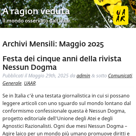
A ragion veduta
Il mondo osservato dall’Uaar
Archivi Mensili:
Maggio 2025
Festa dei cinque anni della rivista
Nessun Dogma
Pubblicati il
Maggio 29th, 2025
da
admin
sotto
Comunicati
,
&
Generale
,
UAAR
.
Se in Italia c’è una testata giornalistica in cui si possano
leggere articoli con uno sguardo sul mondo lontano dal
conformismo confessionale questa è Nessun Dogma,
progetto editoriale dell’Unione degli Atei e degli
Agnostici Razionalisti. Ogni due mesi Nessun Dogma –
Agire laico per un mondo più umano promuove diritti e