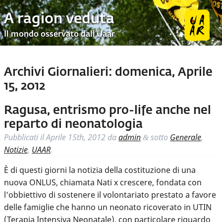
A ragion veduta
Il mondo osservato dall’Uaar
Archivi Giornalieri:
domenica, Aprile
15, 2012
Ragusa, entrismo pro-life anche nel
reparto di neonatologia
Pubblicati il
Aprile 15th, 2012
da
admin
sotto
Generale
,
&
Notizie
,
UAAR
.
È di questi giorni la notizia della costituzione di una
nuova ONLUS, chiamata Nati x crescere, fondata con
l’obbiettivo di sostenere il volontariato prestato a favore
delle famiglie che hanno un neonato ricoverato in UTIN
(Terapia Intensiva Neonatale), con particolare riguardo