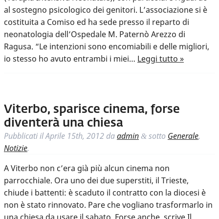
al sostegno psicologico dei genitori. L’associazione si è
costituita a Comiso ed ha sede presso il reparto di
neonatologia dell’Ospedale M. Paternò Arezzo di
Ragusa. “Le intenzioni sono encomiabili e delle migliori,
io stesso ho avuto entrambi i miei…
Leggi tutto »
Viterbo, sparisce cinema, forse
diventerà una chiesa
Pubblicati il
Aprile 15th, 2012
da
admin
sotto
Generale
,
&
Notizie
.
A Viterbo non c’era già più alcun cinema non
parrocchiale. Ora uno dei due superstiti, il Trieste,
chiude i battenti: è scaduto il contratto con la diocesi è
non è stato rinnovato. Pare che vogliano trasformarlo in
una chiesa da usare il sabato. Forse anche, scrive Il