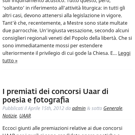
sull’inquinamento acustico. Tutto questo, però,
‘soltanto’ in riferimento all’attività liturgica: in tutti gli
altri casi, devono attenersi alla legislazione in vigore.
Tant’è che, recentemente, a Mestre sono state multate
due parrocchie. Un’ingiusta vessazione, secondo alcuni
consiglieri regionali veneti del Popolo della libertà. Che si
sono immediatamente mossi per estendere
ulteriormente il privilegio di cui gode la Chiesa. E…
Leggi
tutto »
I premiati dei concorsi Uaar di
poesia e fotografia
Pubblicati il
Aprile 15th, 2012
da
admin
sotto
Generale
,
&
Notizie
,
UAAR
.
Eccoci giunti alle premiazioni relative ai due concorsi