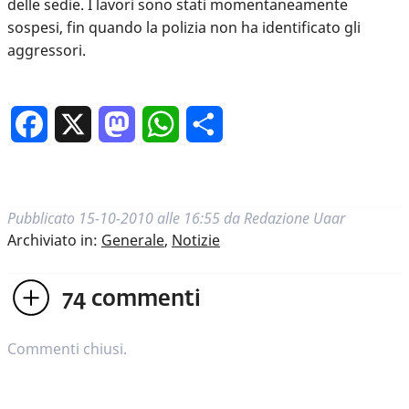
delle sedie. I lavori sono stati momentaneamente
sospesi, fin quando la polizia non ha identificato gli
aggressori.
Facebook
X
Mastodon
WhatsApp
Condividi
Pubblicato
15-10-2010 alle 16:55
da
Redazione Uaar
Archiviato in:
Generale
,
Notizie
74
commenti
Commenti chiusi.