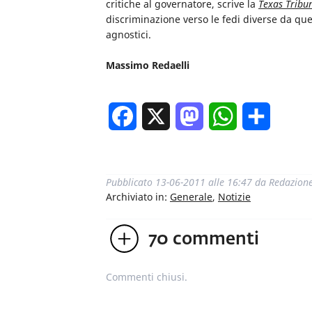
critiche al governatore, scrive la
Texas Tribu
discriminazione verso le fedi diverse da quel
agnostici.
Massimo Redaelli
Facebook
X
Mastodon
WhatsApp
Condivi
Pubblicato
13-06-2011 alle 16:47
da
Redazion
Archiviato in:
Generale
,
Notizie
70
commenti
Commenti chiusi.