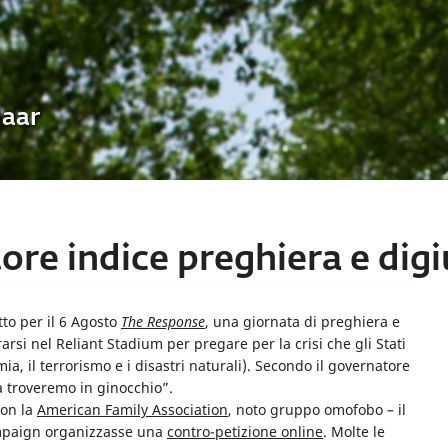
Uaar
ore indice preghiera e digi
tto per il 6 Agosto
The Response
, una giornata di preghiera e
rsi nel Reliant Stadium per pregare per la crisi che gli Stati
a, il terrorismo e i disastri naturali). Secondo il governatore
la troveremo in ginocchio”.
con la
American Family Association
, noto gruppo omofobo – il
ampaign organizzasse una
contro-petizione online
. Molte le