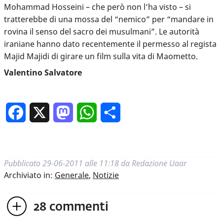
Mohammad Hosseini – che però non l’ha visto – si
tratterebbe di una mossa del “nemico” per “mandare in
rovina il senso del sacro dei musulmani”. Le autorità
iraniane hanno dato recentemente il permesso al regista
Majid Majidi di girare un film sulla vita di Maometto.
Valentino Salvatore
Facebook
X
Mastodon
WhatsApp
Condividi
Pubblicato
29-06-2011 alle 11:18
da
Redazione Uaar
Archiviato in:
Generale
,
Notizie
28
commenti