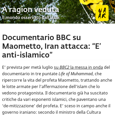
A ragion veduta
Il mondo osservato dall’Uaar
Documentario BBC su
Maometto, Iran attacca: “E’
anti-islamico”
E’ prevista per metà luglio
su
BBC2
la messa in onda
del
documentario in tre puntate
Life of Muhammad
, che
ripercorre la vita del profeta Maometto, trattando anche
le lotte armate per l’affermazione dell’islam che lo
vedono protagonista. Il documentario già ha suscitato
critiche da vari esponenti islamici, che paventano una
‘de-mitizzazione’ del profeta. E’ sceso in campo anche il
governo iraniano: secondo il ministro della Cultura