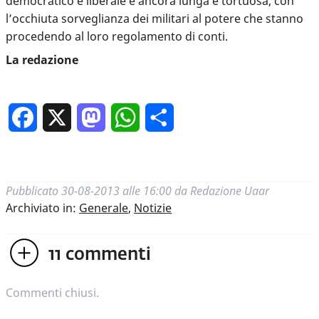
democratico e liberale è ancora lunga e tortuosa, con
l’occhiuta sorveglianza dei militari al potere che stanno
procedendo al loro regolamento di conti.
La redazione
Facebook
X
Mastodon
WhatsApp
Condividi
Pubblicato
30-08-2013 alle 16:00
da
Redazione Uaar
Archiviato in:
Generale
,
Notizie
11
commenti
Commenti chiusi.