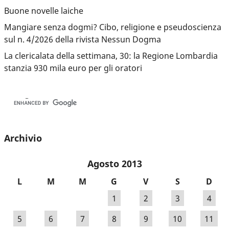
Buone novelle laiche
Mangiare senza dogmi? Cibo, religione e pseudoscienza
sul n. 4/2026 della rivista Nessun Dogma
La clericalata della settimana, 30: la Regione Lombardia
stanzia 930 mila euro per gli oratori
Archivio
Agosto 2013
L
M
M
G
V
S
D
1
2
3
4
5
6
7
8
9
10
11