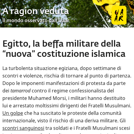
A ragion veduta
Il mondo osservato dall’Uaar
Egitto, la beffa militare della
“nuova” costituzione islamica
La turbolenta situazione egiziana, dopo settimane di
scontri e violenze, rischia di tornare al punto di partenza.
Dopo le imponenti manifestazioni di protesta da parte
dei
tamarrod
contro il regime confessionalista del
presidente Muhamed Morsi, i militari hanno destituito
lui e arrestato moltissimi dirigenti dei Fratelli Musulmani.
Un golpe
che ha suscitato le proteste della comunità
internazionale, visto il rischio di una deriva militare. Gli
scontri sanguinosi
tra soldati e i Fratelli Musulmani scesi