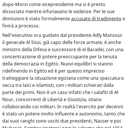
dopo-Morsi come vicepresidente ma si è presto
dissociato mentre infuriavano le violenze. Per le sue
dimissioni è stato formalmente
accusato di tradimento
e
finirà a processo.
Nell’esecutivo ora guidato dal presidente Adly Mansour
il generale Al Sissi, già capo delle forze armate, è anche
ministro della Difesa e successore di el Baradei, con una
concentrazione di potere preoccupante per la tenuta
della democrazia in Egitto. Nuovi equilibri si stanno
ridefinendo in Egitto ed è per questo impreciso
tratteggiare la situazione egiziana come una spaccatura
secca tra laici e islamisti, con i militari schierati dalla
parte dei primi. Non è un caso infatti che i salafiti di Al
Nour, concorrenti di Libertà e Giustizia, stiano
collaborando coi militari. In realtà l’esercito per decenni
è stato un potere molto influente e autonomo, tanto che
dai suoi ranghi sono usciti due presidenti, Nasser e poi
Mubarak. Sembra ripetersi oggi lo schema che nel 1954