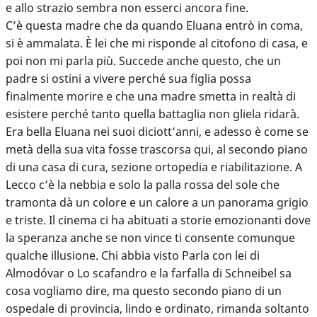
e allo strazio sembra non esserci ancora fine.
C’è questa madre che da quando Eluana entrò in coma,
si è ammalata. È lei che mi risponde al citofono di casa, e
poi non mi parla più. Succede anche questo, che un
padre si ostini a vivere perché sua figlia possa
finalmente morire e che una madre smetta in realtà di
esistere perché tanto quella battaglia non gliela ridarà.
Era bella Eluana nei suoi diciott’anni, e adesso è come se
metà della sua vita fosse trascorsa qui, al secondo piano
di una casa di cura, sezione ortopedia e riabilitazione. A
Lecco c’è la nebbia e solo la palla rossa del sole che
tramonta dà un colore e un calore a un panorama grigio
e triste. Il cinema ci ha abituati a storie emozionanti dove
la speranza anche se non vince ti consente comunque
qualche illusione. Chi abbia visto Parla con lei di
Almodóvar o Lo scafandro e la farfalla di Schneibel sa
cosa vogliamo dire, ma questo secondo piano di un
ospedale di provincia, lindo e ordinato, rimanda soltanto