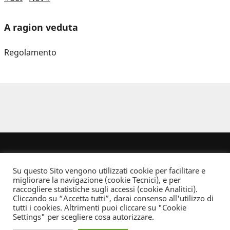
A ragion veduta
Regolamento
Su questo Sito vengono utilizzati cookie per facilitare e
migliorare la navigazione (cookie Tecnici), e per
raccogliere statistiche sugli accessi (cookie Analitici).
Cliccando su “Accetta tutti”, darai consenso all'utilizzo di
Dove non indicato altrimenti quest’opera è distribuita con Licenza
tutti i cookies. Altrimenti puoi cliccare su "Cookie
Creative Commons Attribuzione - Non commerciale - Non opere derivate 2.5 Italia
Settings" per scegliere cosa autorizzare.