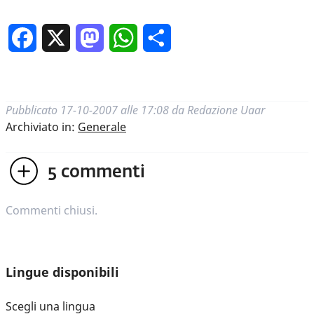
Facebook
X
Mastodon
WhatsApp
Condividi
Pubblicato
17-10-2007 alle 17:08
da
Redazione Uaar
Archiviato in:
Generale
5
commenti
Commenti chiusi.
Lingue disponibili
Scegli una lingua