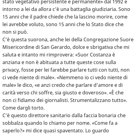
stato vegetativo persistente e permanente» dal 1992 e
intorno a lei da allora c’è una battaglia giudiziaria. Sono
15 anni che il padre chiede che la lascino morire, come
lei avrebbe voluto, sono 15 anni che lo Stato dice che
non si può.
C’è questa suorona, anche lei della Congregazione Suore
Misericordine di San Gerardo, dolce e sbrigativa che mi
saluta e intanto mi rimprovera: «Suor Costanza è
anziana e non è abituata a tutte queste cose sulla
privacy, fosse per lei farebbe parlare tutti con tutti, non
ci vede niente di male». «Nemmeno io ci vedo niente di
male» le dico, «e anzi credo che parlare d’amore e di
carità verso chi soffre, sia giusto e doveroso». «È che
non ci fidiamo dei giornalisti. Strumentalizzano tutto».
Come dargli torto.
C’è questo direttore sanitario dalla faccia bonaria che
sobbalza quando lo chiamo per nome. «Come fa a
saperlo?» mi dice quasi spaventato. Lo guardo