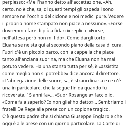
perplesso: «Me l’hanno detto all’accettazione. «Ah,
certo, no è che, sa, di questi tempi gli ospedali sono
sempre nell’occhio del ciclone e noi medici pure. Vedere
il proprio nome stampato non piace a nessuno». «Forse
dovremmo fare di più a fidarci» replico. «Forse,
nell’attesa però non mi fido». Come dargli torto.
Eluana se ne sta qui al secondo piano della casa di cura.
Fuori c’è un piccolo parco, con la cappella che piace
tanto all’anziana suorina, ma che Eluana non ha mai
potuto vedere. Ha una stanza tutta per sé, è «assistita
come meglio non si potrebbe» dice ancora il direttore.
«L’abnegazione delle suore, sa, è straordinaria e ce n’è
una in particolare, che la segue fin da quando fu
ricoverata, 15 anni fa»… «Suor Rosangela» faccio io.
«Come fa a saperlo? Io non gliel’ho detto»… Sembriamo i
fratelli De Rege alle prese con un copione tragico.
C’è questo padre che si chiama Giuseppe Englaro e che
oggi è alle prese con un giorno particolare. La Corte di