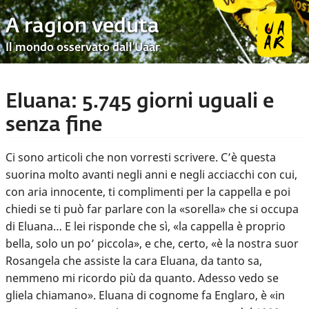
A ragion veduta
Il mondo osservato dall’Uaar
Eluana: 5.745 giorni uguali e
senza fine
Ci sono articoli che non vorresti scrivere. C’è questa
suorina molto avanti negli anni e negli acciacchi con cui,
con aria innocente, ti complimenti per la cappella e poi
chiedi se ti può far parlare con la «sorella» che si occupa
di Eluana… E lei risponde che sì, «la cappella è proprio
bella, solo un po’ piccola», e che, certo, «è la nostra suor
Rosangela che assiste la cara Eluana, da tanto sa,
nemmeno mi ricordo più da quanto. Adesso vedo se
gliela chiamano». Eluana di cognome fa Englaro, è «in