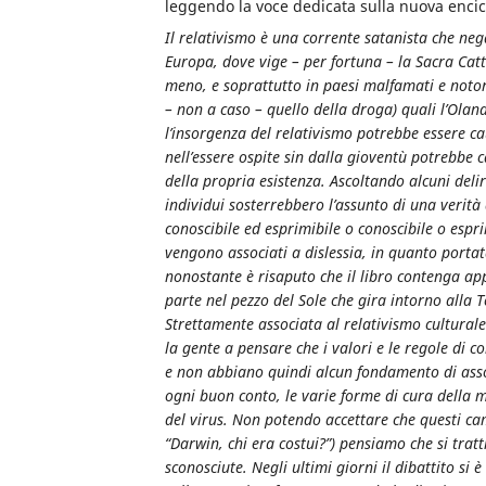
leggendo la voce dedicata sulla nuova encic
Il relativismo è una corrente satanista che nega
Europa, dove vige – per fortuna – la Sacra Catt
meno, e soprattutto in paesi malfamati e notori
– non a caso – quello della droga) quali l’Olan
l’insorgenza del relativismo potrebbe essere c
nell’essere ospite sin dalla gioventù potrebbe 
della propria esistenza. Ascoltando alcuni delir
individui sosterrebbero l’assunto di una verità
conoscibile ed esprimibile o conoscibile o espr
vengono associati a dislessia, in quanto porta
nonostante è risaputo che il libro contenga ap
parte nel pezzo del Sole che gira intorno alla 
Strettamente associata al relativismo cultural
la gente a pensare che i valori e le regole di c
e non abbiano quindi alcun fondamento di assol
ogni buon conto, le varie forme di cura della m
del virus. Non potendo accettare che questi ca
“Darwin, chi era costui?”) pensiamo che si trat
sconosciute. Negli ultimi giorni il dibattito si