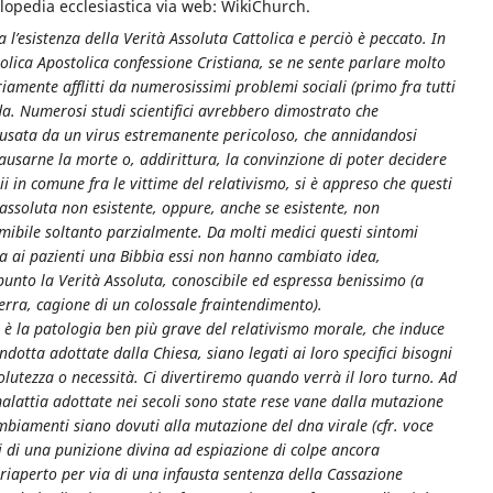
lopedia ecclesiastica via web: WikiChurch.
 l’esistenza della Verità Assoluta Cattolica e perciò è peccato. In
olica Apostolica confessione Cristiana, se ne sente parlare molto
amente afflitti da numerosissimi problemi sociali (primo fra tutti
da. Numerosi studi scientifici avrebbero dimostrato che
ausata da un virus estremanente pericoloso, che annidandosi
causarne la morte o, addirittura, la convinzione di poter decidere
ii in comune fra le vittime del relativismo, si è appreso che questi
 assoluta non esistente, oppure, anche se esistente, non
imibile soltanto parzialmente. Da molti medici questi sintomi
ta ai pazienti una Bibbia essi non hanno cambiato idea,
punto la Verità Assoluta, conoscibile ed espressa benissimo (a
Terra, cagione di un colossale fraintendimento).
e è la patologia ben più grave del relativismo morale, che induce
ondotta adottate dalla Chiesa, siano legati ai loro specifici bisogni
utezza o necessità. Ci divertiremo quando verrà il loro turno. Ad
alattia adottate nei secoli sono state rese vane dalla mutazione
mbiamenti siano dovuti alla mutazione del dna virale (cfr. voce
ti di una punizione divina ad espiazione di colpe ancora
 è riaperto per via di una infausta sentenza della Cassazione