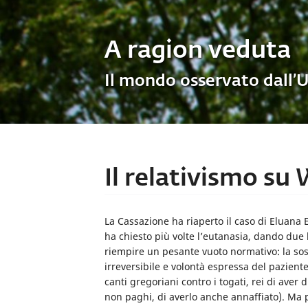
A ragion veduta
Il mondo osservato dall’
Il relativismo su
La Cassazione ha riaperto il caso di Eluana 
ha chiesto più volte l’eutanasia, dando due 
riempire un pesante vuoto normativo: la so
irreversibile e volontà espressa del pazient
canti gregoriani contro i togati, rei di aver
non paghi, di averlo anche annaffiato). Ma p