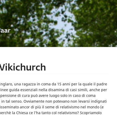
Uaar
 Wikichurch
Englaro, una ragazza in coma da 15 anni per la quale il padre
linee guida essenziali nella disamina di casi simili, anche per
spensione di cura può avere luogo solo in caso di coma
e in tal senso. Ovviamente non potevano non levarsi indignati
 disseminato ancor di più il seme di relativismo nel mondo (e
erchè la Chiesa ce l’ha tanto col relativismo? Scopriamolo