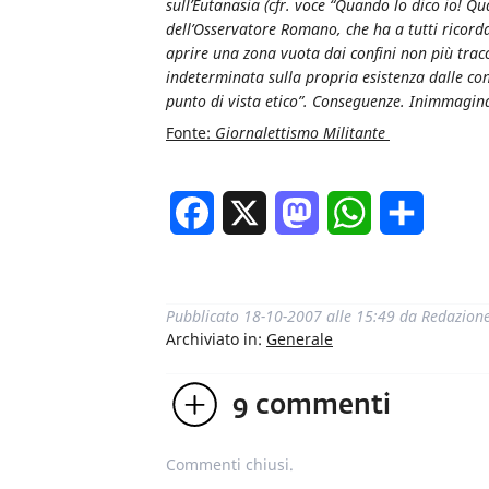
sull’Eutanasia (cfr. voce “Quando lo dico io! Qu
dell’Osservatore Romano, che ha a tutti ricorda
aprire una zona vuota dai confini non più trac
indeterminata sulla propria esistenza dalle c
punto di vista etico”. Conseguenze. Inimmaginab
Fonte:
Giornalettismo Militante
Facebook
X
Mastodon
WhatsApp
Condivi
Pubblicato
18-10-2007 alle 15:49
da
Redazion
Archiviato in:
Generale
9
commenti
Commenti chiusi.