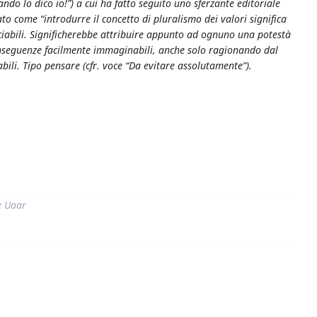
ando lo dico io!”) a cui ha fatto seguito uno sferzante editoriale
to come “introdurre il concetto di pluralismo dei valori significa
ciabili. Significherebbe attribuire appunto ad ognuno una potestà
onseguenze facilmente immaginabili, anche solo ragionando dal
ili. Tipo pensare (cfr. voce “Da evitare assolutamente”).
di
e Uaar