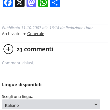
Facebook
X
Mastodon
WhatsApp
Condividi
Pubblicato
31-10-2007 alle 16:14
da
Redazione Uaar
Archiviato in:
Generale
23
commenti
Commenti chiusi.
Lingue disponibili
Scegli una lingua