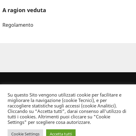
A ragion veduta
Regolamento
Su questo Sito vengono utilizzati cookie per facilitare e
migliorare la navigazione (cookie Tecnici), e per
raccogliere statistiche sugli accessi (cookie Analitici).
Cliccando su “Accetta tutti”, darai consenso all'utilizzo di
Dove non indicato altrimenti quest’opera è distribuita con Licenza
tutti i cookies. Altrimenti puoi cliccare su "Cookie
Creative Commons Attribuzione - Non commerciale - Non opere derivate 2.5 Italia
Settings" per scegliere cosa autorizzare.
Informativa sulla privacy
Cookie Settings
Accetta tutti