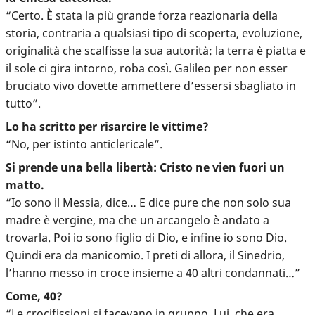
“Certo. È stata la più grande forza reazionaria della
storia, contraria a qualsiasi tipo di scoperta, evoluzione,
originalità che scalfisse la sua autorità: la terra è piatta e
il sole ci gira intorno, roba così. Galileo per non esser
bruciato vivo dovette ammettere d’essersi sbagliato in
tutto”.
Lo ha scritto per risarcire le vittime?
“No, per istinto anticlericale”.
Si prende una bella libertà: Cristo ne vien fuori un
matto.
“Io sono il Messia, dice… E dice pure che non solo sua
madre è vergine, ma che un arcangelo è andato a
trovarla. Poi io sono figlio di Dio, e infine io sono Dio.
Quindi era da manicomio. I preti di allora, il Sinedrio,
l’hanno messo in croce insieme a 40 altri condannati…”
Come, 40?
“Le crocifissioni si facevano in gruppo. Lui, che era