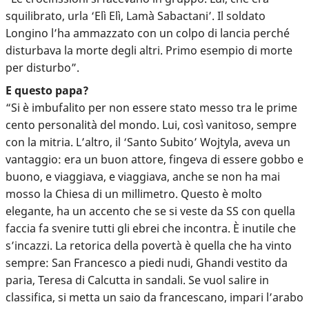
squilibrato, urla ‘Elì Elì, Lamà Sabactani’. Il soldato
Longino l’ha ammazzato con un colpo di lancia perché
disturbava la morte degli altri. Primo esempio di morte
per disturbo”.
E questo papa?
“Si è imbufalito per non essere stato messo tra le prime
cento personalità del mondo. Lui, così vanitoso, sempre
con la mitria. L’altro, il ‘Santo Subito’ Wojtyla, aveva un
vantaggio: era un buon attore, fingeva di essere gobbo e
buono, e viaggiava, e viaggiava, anche se non ha mai
mosso la Chiesa di un millimetro. Questo è molto
elegante, ha un accento che se si veste da SS con quella
faccia fa svenire tutti gli ebrei che incontra. È inutile che
s’incazzi. La retorica della povertà è quella che ha vinto
sempre: San Francesco a piedi nudi, Ghandi vestito da
paria, Teresa di Calcutta in sandali. Se vuol salire in
classifica, si metta un saio da francescano, impari l’arabo