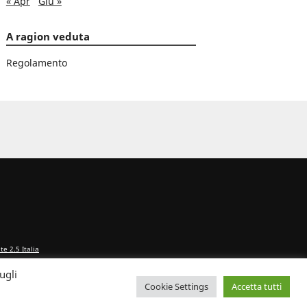
« Apr
Giu »
A ragion veduta
Regolamento
e 2.5 Italia
ugli
Cookie Settings
Accetta tutti