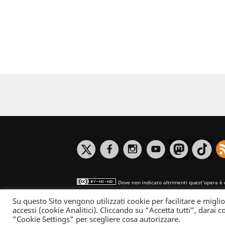
Dove non indicato altrimenti quest’opera è 
Su questo Sito vengono utilizzati cookie per facilitare e miglio
Informativa sulla privacy
accessi (cookie Analitici). Cliccando su “Accetta tutti”, darai co
"Cookie Settings" per scegliere cosa autorizzare.