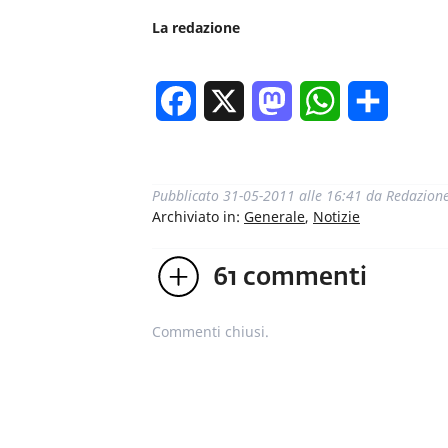
La redazione
Facebook
X
Mastodon
WhatsApp
Condivi
Pubblicato
31-05-2011 alle 16:41
da
Redazion
Archiviato in:
Generale
,
Notizie
61
commenti
Commenti chiusi.