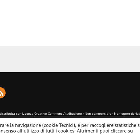
distribuita con Licenza
Creative Commons Attribuzione - Non commerciale - Non opere derivat
rare la navigazione (cookie Tecnici), e per raccogliere statistiche s
nsenso all'utilizzo di tutti i cookies. Altrimenti puoi cliccare su