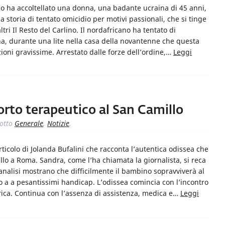
 ha accoltellato una donna, una badante ucraina di 45 anni,
 storia di tentato omicidio per motivi passionali, che si tinge
altri Il Resto del Carlino. Il nordafricano ha tentato di
na, durante una lite nella casa della novantenne che questa
ioni gravissime. Arrestato dalle forze dell’ordine,…
Leggi
rto terapeutico al San Camillo
otto
Generale
,
Notizie
.
rticolo di Jolanda Bufalini che racconta l’autentica odissea che
lo a Roma. Sandra, come l’ha chiamata la giornalista, si reca
analisi mostrano che difficilmente il bambino sopravviverà al
o a a pesantissimi handicap. L’odissea comincia con l’incontro
trica. Continua con l’assenza di assistenza, medica e…
Leggi