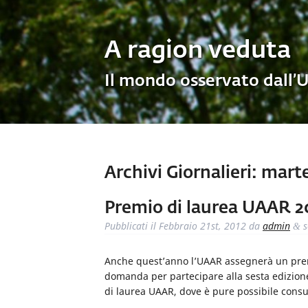
A ragion veduta
Il mondo osservato dall’
Archivi Giornalieri:
marted
Premio di laurea UAAR 2
Pubblicati il
Febbraio 21st, 2012
da
admin
s
&
Anche quest’anno l’UAAR assegnerà un premi
domanda per partecipare alla sesta edizione
di laurea UAAR, dove è pure possibile consult