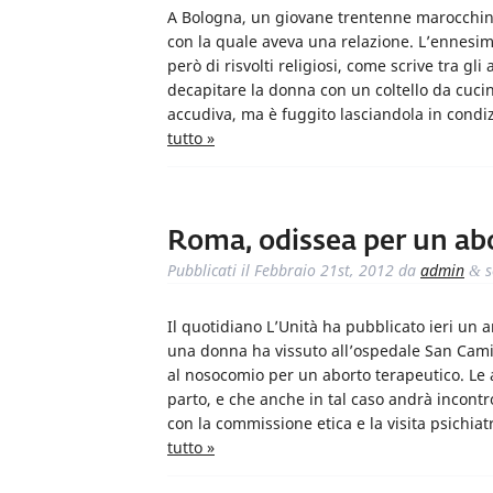
A Bologna, un giovane trentenne marocchino
con la quale aveva una relazione. L’ennesima
però di risvolti religiosi, come scrive tra gli 
decapitare la donna con un coltello da cuci
accudiva, ma è fuggito lasciandola in condiz
tutto »
Roma, odissea per un abo
Pubblicati il
Febbraio 21st, 2012
da
admin
s
&
Il quotidiano L’Unità ha pubblicato ieri un a
una donna ha vissuto all’ospedale San Camil
al nosocomio per un aborto terapeutico. Le 
parto, e che anche in tal caso andrà incontr
con la commissione etica e la visita psichia
tutto »