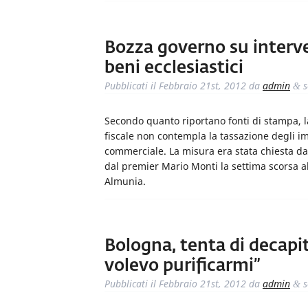
Bozza governo su interven
beni ecclesiastici
Pubblicati il
Febbraio 21st, 2012
da
admin
s
&
Secondo quanto riportano fonti di stampa, l
fiscale non contempla la tassazione degli i
commerciale. La misura era stata chiesta da
dal premier Mario Monti la settima scorsa 
Almunia.
Bologna, tenta di decapi
volevo purificarmi”
Pubblicati il
Febbraio 21st, 2012
da
admin
s
&