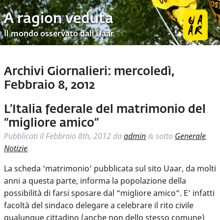
A ragion veduta
Il mondo osservato dall’Uaar
Archivi Giornalieri:
mercoledì,
Febbraio 8, 2012
L’Italia federale del matrimonio del
“migliore amico”
Pubblicati il
Febbraio 8th, 2012
da
admin
sotto
Generale
,
&
Notizie
.
La scheda ‘matrimonio’ pubblicata sul sito Uaar, da molti
anni a questa parte, informa la popolazione della
possibilità di farsi sposare dal “migliore amico”. E’ infatti
facoltà del sindaco delegare a celebrare il rito civile
qualunque cittadino (anche non dello stesso comune)