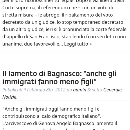
per il loro riconoscimento legale. Dopo il via libera della
Corte suprema, il referendum che – con un voto di
stretta misura – le abrogò, il ribaltamento del voto
decretato da un giudice, lo stop temporaneo decretato
da un altro giudice, ieri si è pronunciata la corte federale
d’appello di San Francisco, stabilendo (con verdetto non
unanime, due favorevoli e…
Leggi tutto »
Il lamento di Bagnasco: “anche gli
immigrati fanno meno figli”
Pubblicati il
Febbraio 8th, 2012
da
admin
sotto
Generale
,
&
Notizie
.
“Anche gli immigrati oggi fanno meno figli e
contribuiscono al calo demografico italiano”.
L’arcivescovo di Genova Angelo Bagnasco lamenta il