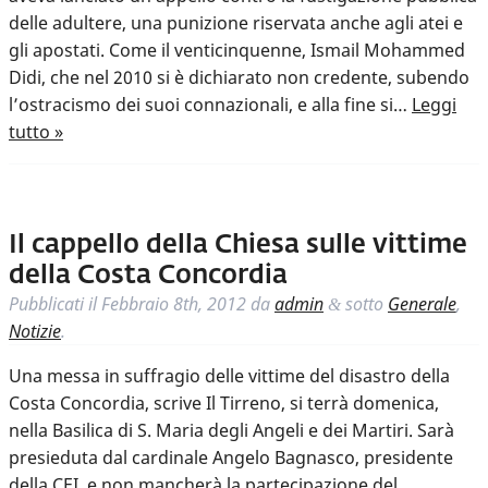
delle adultere, una punizione riservata anche agli atei e
gli apostati. Come il venticinquenne, Ismail Mohammed
Didi, che nel 2010 si è dichiarato non credente, subendo
l’ostracismo dei suoi connazionali, e alla fine si…
Leggi
tutto »
Il cappello della Chiesa sulle vittime
della Costa Concordia
Pubblicati il
Febbraio 8th, 2012
da
admin
sotto
Generale
,
&
Notizie
.
Una messa in suffragio delle vittime del disastro della
Costa Concordia, scrive Il Tirreno, si terrà domenica,
nella Basilica di S. Maria degli Angeli e dei Martiri. Sarà
presieduta dal cardinale Angelo Bagnasco, presidente
della CEI, e non mancherà la partecipazione del