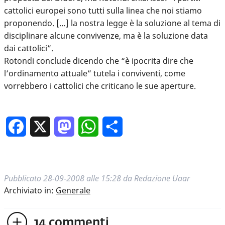
cattolici europei sono tutti sulla linea che noi stiamo
proponendo. […] la nostra legge è la soluzione al tema di
disciplinare alcune convivenze, ma è la soluzione data
dai cattolici”.
Rotondi conclude dicendo che “è ipocrita dire che
l’ordinamento attuale” tutela i conviventi, come
vorrebbero i cattolici che criticano le sue aperture.
Facebook
X
Mastodon
WhatsApp
Condividi
Pubblicato
28-09-2008 alle 15:28
da
Redazione Uaar
Archiviato in:
Generale
14
commenti