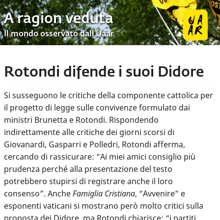
A ragion veduta
Il mondo osservato dall’Uaar
Rotondi difende i suoi Didore
Si susseguono le critiche della componente cattolica per
il progetto di legge sulle convivenze formulato dai
ministri Brunetta e Rotondi. Rispondendo
indirettamente alle critiche dei giorni scorsi di
Giovanardi, Gasparri e Polledri, Rotondi afferma,
cercando di rassicurare: “Ai miei amici consiglio più
prudenza perché alla presentazione del testo
potrebbero stupirsi di registrare anche il loro
consenso”. Anche
Famiglia Cristiana
, “Avvenire” e
esponenti vaticani si mostrano però molto critici sulla
proposta dei Didore, ma Rotondi chiarisce: “i partiti