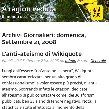
A ragion veduta
Il mondo osservato dall’Uaar
Archivi Giornalieri:
domenica,
Settembre 21, 2008
L’anti-ateismo di Wikiquote
Pubblicati il
Settembre 21st, 2008
da
admin
sotto
Generale
.
&
Lungi dall’essere “un’antologia libera”, Wikiquote
sembra caratterizzarsi per un alto grado di
confessionalismo: a voler essere più precisi, di anti-
ateismo. Scorrendo infatti le citazioni dedicate
all’ateismo si può constatare come, dei 36 aforismi
pubblicati, ben 35 siano di tenore negativo. Nota: la
statistica è stata effettuata al momento della