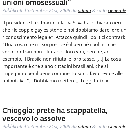
unioni omosessuali”
Pubblicati il
Settembre 21st, 2008
da
admin
sotto
Generale
.
&
Il presidente Luis Inacio Lula Da Silva ha dichiarato ieri
che “le coppie gay esistono e noi dobbiamo dare loro un
riconoscimento legale”. Attacca quindi i politici contrari:
“Una cosa che mi sorprende è il perché i politici che
sono contrari non rifiutano i loro voti, perché, ad
esempio, il Brasile non rifiuta le loro tasse. […] La cosa
importante è che siano cittadini brasiliani, che si
impegnino per il bene comune. Io sono favolrevole alle
unioni civili”. “Dobbiamo mettere…
Leggi tutto »
Chioggia: prete ha scappatella,
vescovo lo assolve
Pubblicati il
Settembre 21st, 2008
da
admin
sotto
Generale
.
&