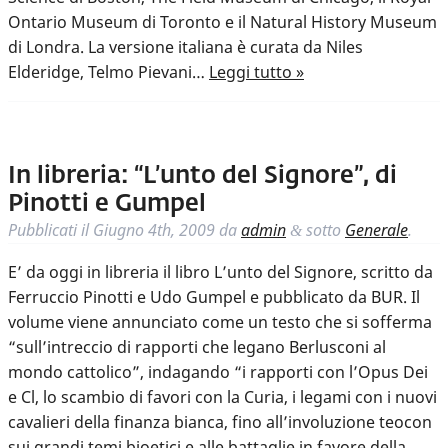
Ontario Museum di Toronto e il Natural History Museum
di Londra. La versione italiana è curata da Niles
Elderidge, Telmo Pievani…
Leggi tutto »
In libreria: “L’unto del Signore”, di
Pinotti e Gumpel
Pubblicati il
Giugno 4th, 2009
da
admin
sotto
Generale
.
&
E’ da oggi in libreria il libro L’unto del Signore, scritto da
Ferruccio Pinotti e Udo Gumpel e pubblicato da BUR. Il
volume viene annunciato come un testo che si sofferma
“sull’intreccio di rapporti che legano Berlusconi al
mondo cattolico”, indagando “i rapporti con l’Opus Dei
e Cl, lo scambio di favori con la Curia, i legami con i nuovi
cavalieri della finanza bianca, fino all’involuzione teocon
sui grandi temi bioetici e alle battaglie in favore della