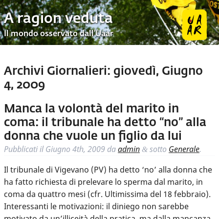
A ragion veduta
Il mondo osservato dall’Uaar
Archivi Giornalieri:
giovedì, Giugno
4, 2009
Manca la volontà del marito in
coma: il tribunale ha detto “no” alla
donna che vuole un figlio da lui
Pubblicati il
Giugno 4th, 2009
da
admin
sotto
Generale
.
&
Il tribunale di Vigevano (PV) ha detto ‘no’ alla donna che
ha fatto richiesta di prelevare lo sperma dal marito, in
coma da quattro mesi (cfr. Ultimissima del 18 febbraio).
Interessanti le motivazioni: il diniego non sarebbe
motivato da un’illiceità della pratica, ma dalla mancanza