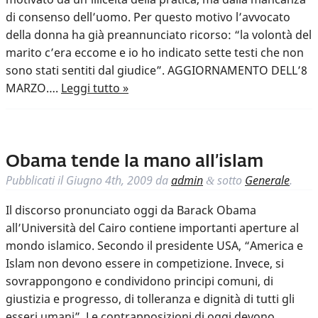
di consenso dell’uomo. Per questo motivo l’avvocato
della donna ha già preannunciato ricorso: “la volontà del
marito c’era eccome e io ho indicato sette testi che non
sono stati sentiti dal giudice”. AGGIORNAMENTO DELL’8
MARZO….
Leggi tutto »
Obama tende la mano all’islam
Pubblicati il
Giugno 4th, 2009
da
admin
sotto
Generale
.
&
Il discorso pronunciato oggi da Barack Obama
all’Università del Cairo contiene importanti aperture al
mondo islamico. Secondo il presidente USA, “America e
Islam non devono essere in competizione. Invece, si
sovrappongono e condividono principi comuni, di
giustizia e progresso, di tolleranza e dignità di tutti gli
esseri umani”. Le contrapposizioni di oggi devono