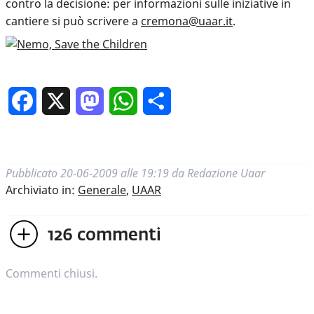
contro la decisione: per informazioni sulle iniziative in
cantiere si può scrivere a
cremona@uaar.it
.
Facebook
X
Mastodon
WhatsApp
Condividi
Pubblicato
20-06-2009 alle 19:19
da
Redazione Uaar
Archiviato in:
Generale
,
UAAR
126
commenti
Commenti chiusi.