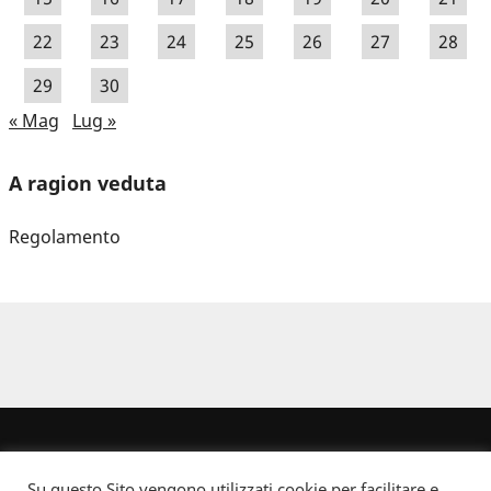
22
23
24
25
26
27
28
29
30
« Mag
Lug »
A ragion veduta
Regolamento
Su questo Sito vengono utilizzati cookie per facilitare e