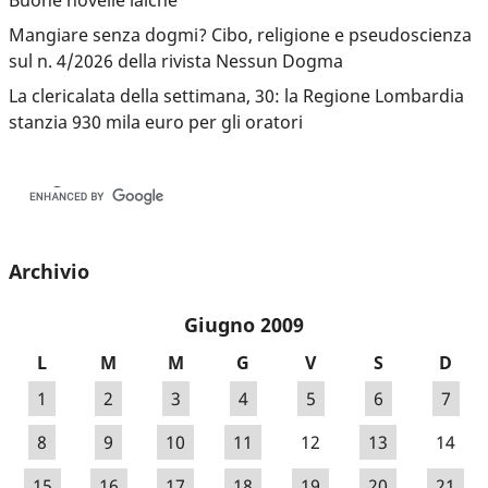
Mangiare senza dogmi? Cibo, religione e pseudoscienza
sul n. 4/2026 della rivista Nessun Dogma
La clericalata della settimana, 30: la Regione Lombardia
stanzia 930 mila euro per gli oratori
Archivio
Giugno 2009
L
M
M
G
V
S
D
1
2
3
4
5
6
7
8
9
10
11
12
13
14
15
16
17
18
19
20
21