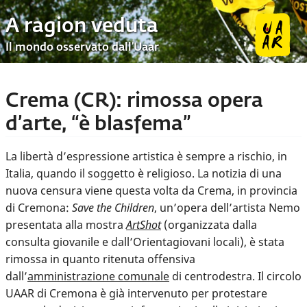
A ragion veduta
Il mondo osservato dall’Uaar
Crema (CR): rimossa opera
d’arte, “è blasfema”
La libertà d’espressione artistica è sempre a rischio, in
Italia, quando il soggetto è religioso. La notizia di una
nuova censura viene questa volta da Crema, in provincia
di Cremona:
Save the Children
, un’opera dell’artista Nemo
presentata alla mostra
ArtShot
(organizzata dalla
consulta giovanile e dall’Orientagiovani locali), è stata
rimossa in quanto ritenuta offensiva
dall’
amministrazione comunale
di centrodestra. Il circolo
UAAR di Cremona è già intervenuto per protestare