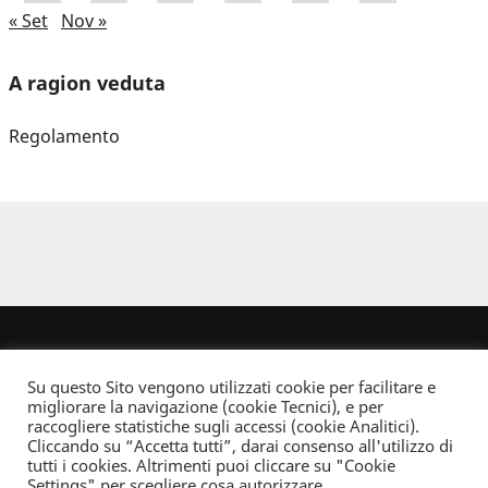
« Set
Nov »
A ragion veduta
Regolamento
Su questo Sito vengono utilizzati cookie per facilitare e
migliorare la navigazione (cookie Tecnici), e per
raccogliere statistiche sugli accessi (cookie Analitici).
Cliccando su “Accetta tutti”, darai consenso all'utilizzo di
Dove non indicato altrimenti quest’opera è distribuita con Licenza
tutti i cookies. Altrimenti puoi cliccare su "Cookie
Creative Commons Attribuzione - Non commerciale - Non opere derivate 2.5 Italia
Settings" per scegliere cosa autorizzare.