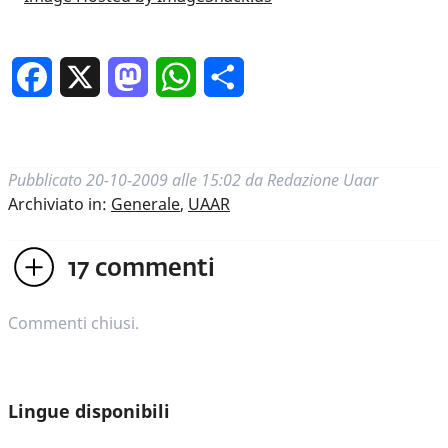
Facebook
X
Mastodon
WhatsApp
Condividi
Pubblicato
20-10-2009 alle 15:02
da
Redazione Uaar
Archiviato in:
Generale
,
UAAR
17
commenti
Commenti chiusi.
Lingue disponibili