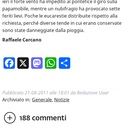
ieri il forte vento ha impedito al pontefice il giro sulla
papamobile, mentre un nubifragio ha provocato sette
feriti lievi. Poche le eucarestie distribuite rispetto alla
richiesta, perché diverse tende in cui erano conservate
sono state danneggiate dalla pioggia.
Raffaele Carcano
Facebook
X
Mastodon
WhatsApp
Condividi
Pubblicato
21-08-2011 alle 18:01
da
Redazione Uaar
Archiviato in:
Generale
,
Notizie
188
commenti