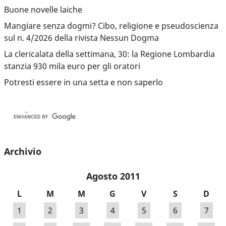
Buone novelle laiche
Mangiare senza dogmi? Cibo, religione e pseudoscienza
sul n. 4/2026 della rivista Nessun Dogma
La clericalata della settimana, 30: la Regione Lombardia
stanzia 930 mila euro per gli oratori
Potresti essere in una setta e non saperlo
Archivio
Agosto 2011
L
M
M
G
V
S
D
1
2
3
4
5
6
7