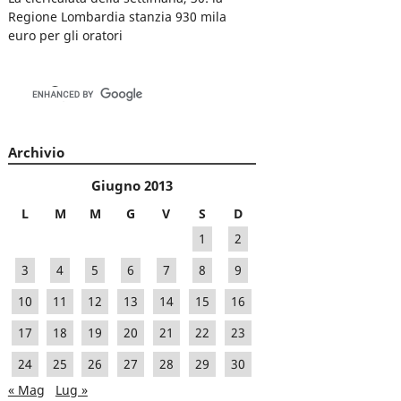
Regione Lombardia stanzia 930 mila
euro per gli oratori
Archivio
Giugno 2013
L
M
M
G
V
S
D
1
2
3
4
5
6
7
8
9
10
11
12
13
14
15
16
17
18
19
20
21
22
23
24
25
26
27
28
29
30
« Mag
Lug »