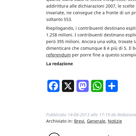
addirittura alle dichiarazioni 2007, le scel
invariate, ne consegue che a fronte di un pre
soltanto 553.
Riepilogando, i contribuenti destinano espli
1.258 milioni. I contribuenti destinano espli
però 395 milioni. Ancora una volta, trovate 
dimenticare che comunque 8 è più di 5. Il b
referendum
per porre fine a questo scemp
La redazione
Facebook
X
Mastodon
WhatsApp
Condivi
Pubblicato
14-06-2013 alle 17:19
da
Redazion
Archiviato in:
Brevi
,
Generale
,
Notizie