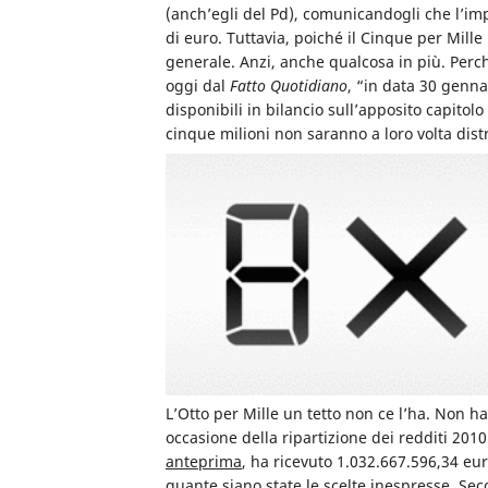
(anch’egli del Pd), comunicandogli che l’imp
di euro. Tuttavia, poiché il Cinque per Mille 
generale. Anzi, anche qualcosa in più. Perc
oggi dal
Fatto Quotidiano
, “in data 30 genna
disponibili in bilancio sull’apposito capitol
cinque milioni non saranno a loro volta dis
L’Otto per Mille un tetto non ce l’ha. Non h
occasione della ripartizione dei redditi 2010
anteprima
, ha ricevuto 1.032.667.596,34 eu
quante siano state le scelte inespresse. Sec