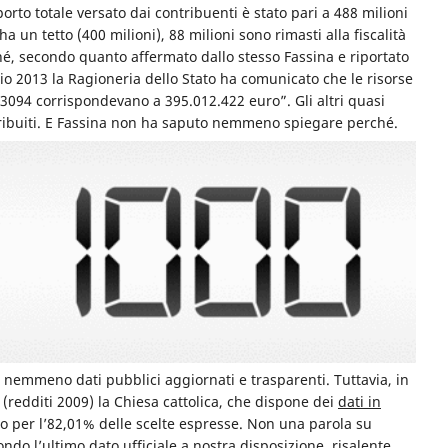
orto totale versato dai contribuenti è stato pari a 488 milioni
ha un tetto (400 milioni), 88 milioni sono rimasti alla fiscalità
hé, secondo quanto affermato dallo stesso Fassina e riportato
io 2013 la Ragioneria dello Stato ha comunicato che le risorse
o 3094 corrispondevano a 395.012.422 euro”. Gli altri quasi
tribuiti. E Fassina non ha saputo nemmeno spiegare perché.
a nemmeno dati pubblici aggiornati e trasparenti. Tuttavia, in
 (redditi 2009) la Chiesa cattolica, che dispone dei
dati in
ro per l’82,01% delle scelte espresse. Non una parola su
ondo l’
ultimo dato ufficiale a nostra disposizione
, risalente