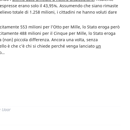
te espresse erano solo il 43,95%. Assumendo che siano rimaste
lievo totale di 1.258 milioni, i cittadini ne hanno voluti dare
citamente 553 milioni per l’Otto per Mille, lo Stato eroga però
citamente 488 milioni per il Cinque per Mille, lo Stato eroga
la (non) piccola differenza. Ancora una volta, senza
ello è che c’è chi si chiede perché venga lanciato
un
io…
di
e Uaar