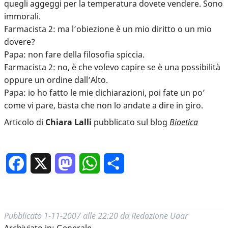
quegli aggeggi per la temperatura dovete vendere. Sono
immorali.
Farmacista 2: ma l’obiezione è un mio diritto o un mio
dovere?
Papa: non fare della filosofia spiccia.
Farmacista 2: no, è che volevo capire se è una possibilità
oppure un ordine dall’Alto.
Papa: io ho fatto le mie dichiarazioni, poi fate un po’
come vi pare, basta che non lo andate a dire in giro.
Articolo di
Chiara Lalli
pubblicato sul blog
Bioetica
Facebook
X
Mastodon
WhatsApp
Condividi
Pubblicato
1-11-2007 alle 22:20
da
Redazione Uaar
Archiviato in:
Generale