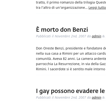
tratto, il primo romanzo della trilogia Quest
tra l’altro di un’organizzazione…
Leggi tutto
È morto don Benzi
Pubblicati il
Novembre 2nd, 2007
da
admin
&
Don Oreste Benzi, presidente e fondatore de
nella sua casa a Rimini per un attacco cardi
comunità. Aveva 82 anni. La camera ardente 
parrocchia La Resurrezione, in via della Gazz
Rimini. l sacerdote si è sentito male intorno
I gay possono evadere le
Pubblicati il
Novembre 2nd, 2007
da
admin
&