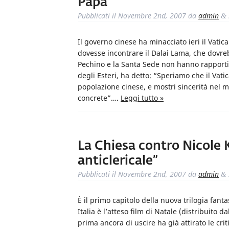
Papa
Pubblicati il
Novembre 2nd, 2007
da
admin
&
Il governo cinese ha minacciato ieri il Vatica
dovesse incontrare il Dalai Lama, che dovr
Pechino e la Santa Sede non hanno rapporti 
degli Esteri, ha detto: “Speriamo che il Vati
popolazione cinese, e mostri sincerità nel m
concrete”….
Leggi tutto »
La Chiesa contro Nicole 
anticlericale”
Pubblicati il
Novembre 2nd, 2007
da
admin
&
È il primo capitolo della nuova trilogia fant
Italia è l’atteso film di Natale (distribuit
prima ancora di uscire ha già attirato le crit