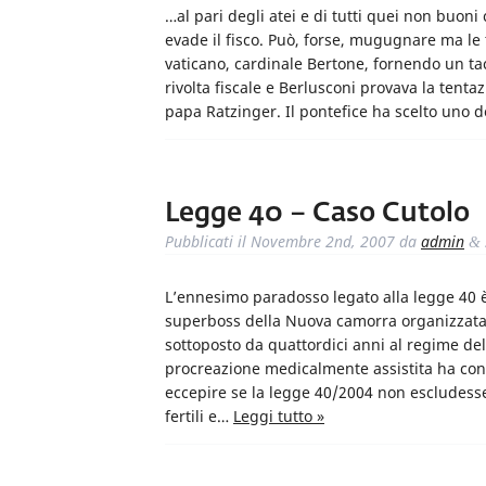
…al pari degli atei e di tutti quei non buoni
evade il fisco. Può, forse, mugugnare ma le 
vaticano, cardinale Bertone, fornendo un ta
rivolta fiscale e Berlusconi provava la tenta
papa Ratzinger. Il pontefice ha scelto uno 
Legge 40 – Caso Cutolo
Pubblicati il
Novembre 2nd, 2007
da
admin
&
L’ennesimo paradosso legato alla legge 40 è 
superboss della Nuova camorra organizzata,
sottoposto da quattordici anni al regime del
procreazione medicalmente assistita ha conc
eccepire se la legge 40/2004 non escludesse
fertili e…
Leggi tutto »