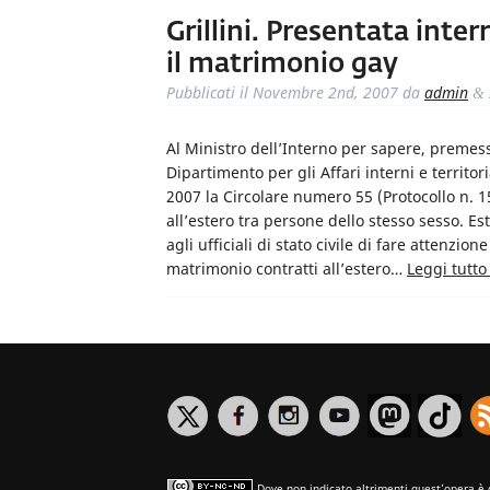
Grillini. Presentata inte
il matrimonio gay
Pubblicati il
Novembre 2nd, 2007
da
admin
&
Al Ministro dell’Interno per sapere, premess
Dipartimento per gli Affari interni e territor
2007 la Circolare numero 55 (Protocollo n. 
all’estero tra persone dello stesso sesso. Estr
agli ufficiali di stato civile di fare attenzion
matrimonio contratti all’estero…
Leggi tutto
Dove non indicato altrimenti quest’opera è 