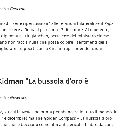
sotto
Generale
.
no di “serie ripercussioni” alle relazioni bilaterali se il Papa
ebbe essere a Roma il prossimo 13 dicembre. Al momento,
diplomatici. Liu Jianchao, portavoce del ministero cinese
cano non faccia nulla che possa colpire i sentimenti della
igliorare i rapporti con la Cina intraprendendo azioni
Kidman “La bussola d’oro è
sotto
Generale
.
asy su cui la New Line punta per sbancare in tutto il mondo, in
o dal 14 dicembre) ma The Golden Compass – La bussola d’oro
iche che lo bocciano come film anticlericale. Il libro da cui è