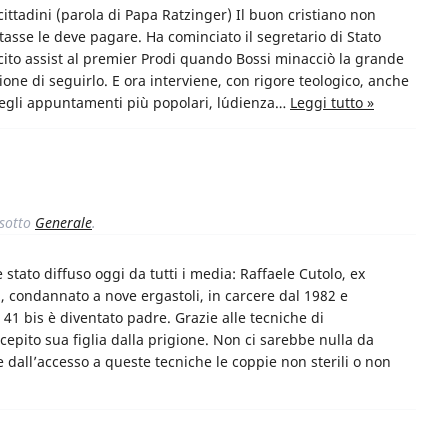
 cittadini (parola di Papa Ratzinger) Il buon cristiano non
tasse le deve pagare. Ha cominciato il segretario di Stato
cito assist al premier Prodi quando Bossi minacciò la grande
zione di seguirlo. E ora interviene, con rigore teologico, anche
degli appuntamenti più popolari, l´udienza…
Leggi tutto »
sotto
Generale
.
stato diffuso oggi da tutti i media: Raffaele Cutolo, ex
 condannato a nove ergastoli, in carcere dal 1982 e
 41 bis è diventato padre. Grazie alle tecniche di
epito sua figlia dalla prigione. Non ci sarebbe nulla da
 dall’accesso a queste tecniche le coppie non sterili o non