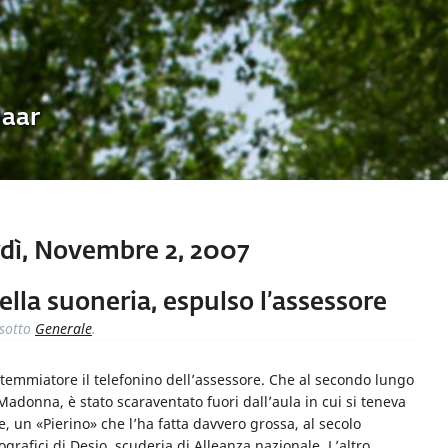
Uaar
dì, Novembre 2, 2007
lla suoneria, espulso l’assessore
sotto
Generale
.
stemmiatore il telefonino dell’assessore. Che al secondo lungo
la Madonna, è stato scaraventato fuori dall’aula in cui si teneva
, un «Pierino» che l’ha fatta davvero grossa, al secolo
grafici di Desio, scuderia di Alleanza nazionale. L’altro