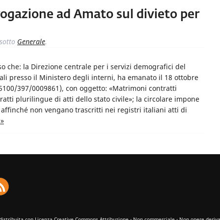
rrogazione ad Amato sul divieto per
sotto
Generale
.
o che: la Direzione centrale per i servizi demografici del
iali presso il Ministero degli interni, ha emanato il 18 ottobre
15100/397/0009861), con oggetto: «Matrimoni contratti
atti plurilingue di atti dello stato civile»; la circolare impone
e affinché non vengano trascritti nei registri italiani atti di
 »
distribuita con Licenza
Creative Commons Attribuzione - Non commerciale - Non opere derivat