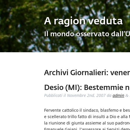
A ragion veduta
Il mondo osservato dall’
Archivi Giornalieri:
vener
Desio (MI): Bestemmie ne
Pubblicati il
Novembre 2nd, 2007
da
admin
&
Fervente cattolico il sindaco, blasfemo e be
e scellerato trillo fatto di insulti a Dio e al
la riunione di giunta assieme al suo padrone
Emanuele Gaiani, l’assessore ai Servizi demo