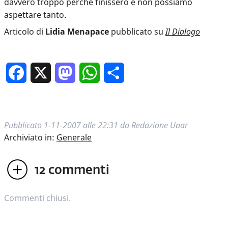
davvero troppo perché finissero e non possiamo
aspettare tanto.
Articolo di
Lidia Menapace
pubblicato su
Il Dialogo
Facebook
X
Mastodon
WhatsApp
Condividi
Pubblicato
1-11-2007 alle 22:31
da
Redazione Uaar
Archiviato in:
Generale
12
commenti
Commenti chiusi.