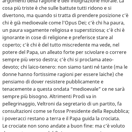
argomenti della ragione e dell’indignazione morale. La
cosa più triste è che sulle battute tutti ridono e si
divertono, ma quando si tratta di prendere posizione c’è
chi è già medioevale come l’Opus Dei; c’è chi ha paura,
un paura vagamente religiosa e superstiziosa; c’è chi è
ignorante in cose di religione e preferisce stare al
coperto; c’è chi è del tutto miscredente ma vede, nel
potere del Papa, un alleato forte per scivolare o correre
sempre più verso destra; c’è chi si proclama ateo-
devoto; chi laico-tenero: non siamo tanti né tante (ma le
donne hanno fortissime ragioni per essere laiche) che
pensiamo di dover resistere pubblicamente e
tenacemente a questa ondata “medioevale” ce ne sarà
sempre più bisogno. Altrimenti Prodi va in
pellegrinaggio, Veltroni da segretario di un partito, fa
consultazioni come se fosse Presidente della Repubblica;
i poveracci restano a terra e il Papa guida la crociata.
Le crociate non sono andate a buon fine: ma c’è voluto