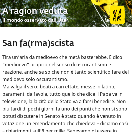
A ragion veduta
Il mondo osservato dall’Uaar
San fa(rma)scista
Tira un’aria da medioevo che metà basterebbe. E dico
“medioevo” proprio nel senso di oscurantismo e
reazione, anche se so che non è tanto scientifico fare del
medioevo solo oscurantismo.
Ma valga il vero: beati a carrettate, messe in latino,
paramenti da favola, tutto quello che dice il Papa va in
televisione, la laicità dello Stato va a farsi benedire. Non
più tardi di pochi giorni fa uno dei punti che non si sono
potuti discutere in Senato è stato quando è venuto in
votazione un emendamento che chiedeva – diciamo così
– chiarimenti sull’8 per mille. Sapevamo di essere in