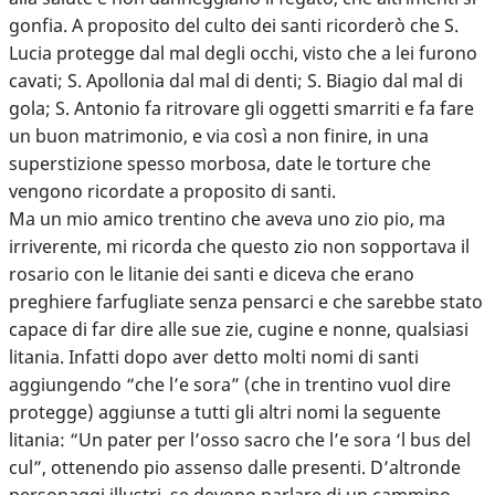
gonfia. A proposito del culto dei santi ricorderò che S.
Lucia protegge dal mal degli occhi, visto che a lei furono
cavati; S. Apollonia dal mal di denti; S. Biagio dal mal di
gola; S. Antonio fa ritrovare gli oggetti smarriti e fa fare
un buon matrimonio, e via così a non finire, in una
superstizione spesso morbosa, date le torture che
vengono ricordate a proposito di santi.
Ma un mio amico trentino che aveva uno zio pio, ma
irriverente, mi ricorda che questo zio non sopportava il
rosario con le litanie dei santi e diceva che erano
preghiere farfugliate senza pensarci e che sarebbe stato
capace di far dire alle sue zie, cugine e nonne, qualsiasi
litania. Infatti dopo aver detto molti nomi di santi
aggiungendo “che l’e sora” (che in trentino vuol dire
protegge) aggiunse a tutti gli altri nomi la seguente
litania: “Un pater per l’osso sacro che l’e sora ‘l bus del
cul”, ottenendo pio assenso dalle presenti. D’altronde
personaggi illustri, se devono parlare di un cammino