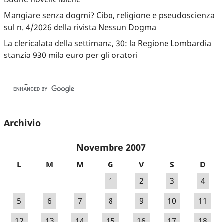
Mangiare senza dogmi? Cibo, religione e pseudoscienza
sul n. 4/2026 della rivista Nessun Dogma
La clericalata della settimana, 30: la Regione Lombardia
stanzia 930 mila euro per gli oratori
Archivio
Novembre 2007
L
M
M
G
V
S
D
1
2
3
4
5
6
7
8
9
10
11
12
13
14
15
16
17
18