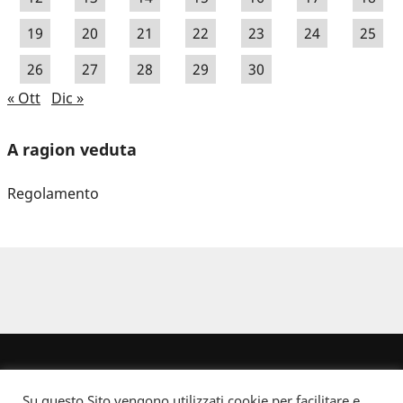
19
20
21
22
23
24
25
26
27
28
29
30
« Ott
Dic »
A ragion veduta
Regolamento
Su questo Sito vengono utilizzati cookie per facilitare e