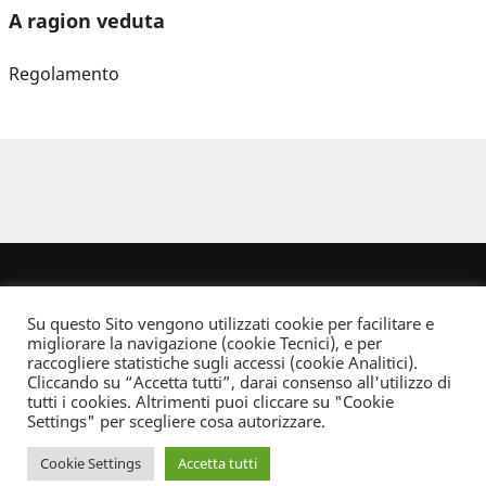
A ragion veduta
Regolamento
Su questo Sito vengono utilizzati cookie per facilitare e
migliorare la navigazione (cookie Tecnici), e per
raccogliere statistiche sugli accessi (cookie Analitici).
Cliccando su “Accetta tutti”, darai consenso all'utilizzo di
Dove non indicato altrimenti quest’opera è distribuita con Licenza
tutti i cookies. Altrimenti puoi cliccare su "Cookie
Creative Commons Attribuzione - Non commerciale - Non opere derivate 2.5 Italia
Settings" per scegliere cosa autorizzare.
Informativa sulla privacy
Cookie Settings
Accetta tutti