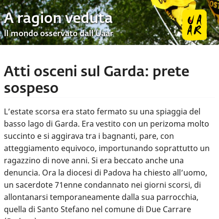
A ragion veduta
Il mondo osservato dall’Uaar
Atti osceni sul Garda: prete
sospeso
L’estate scorsa era stato fermato su una spiaggia del
basso lago di Garda. Era vestito con un perizoma molto
succinto e si aggirava tra i bagnanti, pare, con
atteggiamento equivoco, importunando soprattutto un
ragazzino di nove anni. Si era beccato anche una
denuncia. Ora la diocesi di Padova ha chiesto all’uomo,
un sacerdote 71enne condannato nei giorni scorsi, di
allontanarsi temporaneamente dalla sua parrocchia,
quella di Santo Stefano nel comune di Due Carrare